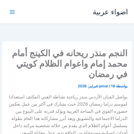
خطي
اضواء عربية
لى
لمحتوى
النجم منذر ريحانه في الكينج أمام
محمد إمام واعوام الظلام كويتي
في رمضان
بواسطة
18 فبراير، 2026
/
jamal
يواصل الفنان الأردني منذر رياحنة نشاطه الفني المكثف استعدادا
لموسم دراما رمضان 2026 حيث يشارك في أكثر من عمل يعكس
حضوره القوي في الساحة العربية ويؤكد قدرته على التنوع بين
الدراما الاجتماعية والتشويق ويعد أبرز مشاركاته هذا العام بطولة
مسلسل أعوام الظلام الذي يقدم من خلاله شخصية مركبة داخل
أحداث إنسانية مستوحاة من الواقع تدور حول معاناة السجن