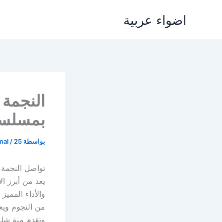
خطي
اضواء عربية
لى
لمحتوى
النجمة 
بمسلسل
بواسطة
25 مارس، 2026
/
mal
يعد من أبرز ال
من النجوم ويعرض في 15 حلقة ضمن ا
وتقدم منة شل