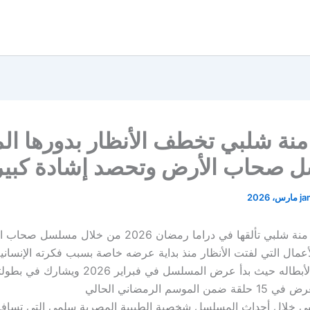
منة شلبي تخطف الأنظار بدورها الم
 صحاب الأرض وتحصد إشادة كبير
ja
تواصل النجمة منة شلبي تألقها في دراما رمضان 2026 من خلال
أعمال التي لفتت الأنظار منذ بداية عرضه خاصة بسبب فكرته الإنسانية
والأداء المميز لأبطاله حيث بدأ عرض المسلسل في فبراير
لموسم الرمضاني الحالي
بي خلال أحداث المسلسل شخصية الطبيبة المصرية سلمى التي تسافر