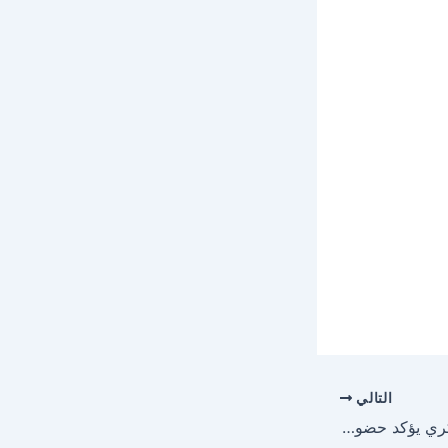
التالي
النجم الفلسطيني آدم بكري يؤكد حضوره كأحد أفضل نجوم الدراما بمسلسل صحاب الأرض