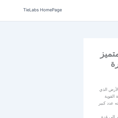
TieLabs HomePage
تميز
ة
 مسلسل صحاب الأرض الذي
 القوية
 2026 ويشارك في بطولته عدد كبير
 إلى غزة