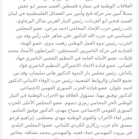
العلاقات الوطنية في سفارة فلسطين العميد سمير ابو عفش
ممثلاً أمين سر حركة فتح وأمين سر الفصائل الفلسطينية في لبنان
العميد فتحي ابو العردات، رئيس التيار العربي شاكر البرجاوي،
نائب رئيس حزب الإتحاد المحامي احمد مرعي، عضو المجلس
السياسي في حزب الله الدكتور علي ضاهر على رأس وفد من
الحزب، رئيس ندوة العمل الوطني رفعت بدوي، عضو الهيئة
القيادية في حركة الناصريين المستقلين- المرابطون الأستاذ محمد
قليلات، عضو الأمانة العامة في التنظيم الشعبي الناصري جهاد
الضاني، عضو قيادة الاتحاد الاشتراكي التنظيم الناصري فؤاد
بكداش، رئيس مجلس دار الندوة الدكتور هاني سليمان، وفد من
تجمع اللجان والروابط الشعبية، رئيس حزب الوفاء اللبناني الدكتور
احمد علوان، عضو قيادة الحزب السوري القومي الاجتماعي
الدكتور توفيق مهنا، مسؤول العلاقة مع الاحزاب الوطنية في التيار
الوطني الحر المحامي رمزي دسوم، عضو المجلس الأعلى للحزب
السوري القومي الاجتماعي سماح مهدي، الدكتور توفيق الحكيم،
مقرر لقاء الأحزاب والقوى الوطنية مهدي مصطفى، إبراهيم فرحو
منسق عام حزب رزكاري الكردي اللبناني، عضوا المجلس البلدي
في بيروت المهندس عماد فقيه، والمهندس محمد مشاقة، مخاتير