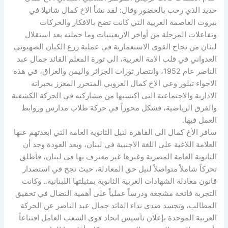
حديد الذي رحب بالحضور وقال: لقد نشأ الاخ كمال شاتيلا في
بيروت العاصمة العربية التي كانت تضج بالافكار والحركات
وتفاعلات المرحلة من أواخر الاربعينيات وما حملته بعد استقلال
لبنان من نجاح القوى الاستعمارية في عملية زرع الكيان الصهيوني
العدواني في قلب الامة العربية، الى ثورة المعلم القائد جمال عبد
الناصر عام 1952، وانتصار ثورات الجزائر واليمن والعراق، في هذه
الاجواء تبلور وعي الاخ كمال العروبي المتحرر المعزز بخبراته
الادارية والاجتماعية التي اكتسبها من مشاركته في الحركة الكشفية
والفرق الرياضية، فشكل محوراً في حركة طلاب مدارس وروابط
العمل فيها.
سافر الأخ كمال الى القاهرة لنيل الثانوية العامة التي ابعدتهم عنها
العلامة اللاغية على اللغة الاجنبية في لبنان، وبعد العودة وجد أن
الثانوية العامة المصرية وغيرها غير معترف بها في لبنان، فأطلق
تحركاً شاملاً متواصلاً لنيل حق المعادلة، حيث نجح في استصدار
قانون معادلة الشهادات العربية الثانوية بمثيلتها اللبنانية.. وكانت
التجربة فاتحة مشجعة ودرساً عملياً على أهمية النضال في تحقيق
المطالب، وتجسد صدى نداء القائد جمال عبد الناصر عن الحركة
العربية الموحدة بإعلان تأسيس اتحاد قوى الشعب العامل اقتناعاً