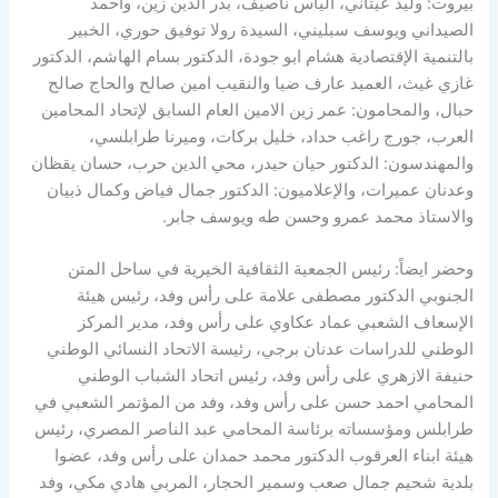
بيروت: وليد عيتاني، الياس ناصيف، بدر الدين زين، واحمد
الصيداني ويوسف سبليني، السيدة رولا توفيق حوري، الخبير
بالتنمية الإقتصادية هشام ابو جودة، الدكتور بسام الهاشم، الدكتور
غازي غيث، العميد عارف ضيا والنقيب امين صالح والحاج صالح
حبال، والمحامون: عمر زين الامين العام السابق لإتحاد المحامين
العرب، جورج راغب حداد، خليل بركات، وميرنا طرابلسي،
والمهندسون: الدكتور حيان حيدر، محي الدين حرب، حسان يقظان
وعدنان عميرات، والإعلاميون: الدكتور جمال فياض وكمال ذبيان
والاستاذ محمد عمرو وحسن طه ويوسف جابر.
وحضر ايضاً: رئيس الجمعية الثقافية الخيرية في ساحل المتن
الجنوبي الدكتور مصطفى علامة على رأس وفد، رئيس هيئة
الإسعاف الشعبي عماد عكاوي على رأس وفد، مدير المركز
الوطني للدراسات عدنان برجي، رئيسة الاتحاد النسائي الوطني
حنيفة الازهري على رأس وفد، رئيس اتحاد الشباب الوطني
المحامي احمد حسن على رأس وفد، وفد من المؤتمر الشعبي في
طرابلس ومؤسساته برئاسة المحامي عبد الناصر المصري، رئيس
هيئة ابناء العرقوب الدكتور محمد حمدان على رأس وفد، عضوا
بلدية شحيم جمال صعب وسمير الحجار، المربي هادي مكي، وفد