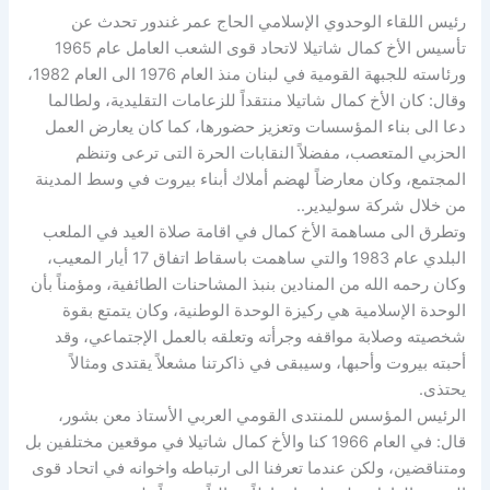
رئيس اللقاء الوحدوي الإسلامي الحاج عمر غندور تحدث عن
تأسيس الأخ كمال شاتيلا لاتحاد قوى الشعب العامل عام 1965
ورئاسته للجبهة القومية في لبنان منذ العام 1976 الى العام 1982،
وقال: كان الأخ كمال شاتيلا منتقداً للزعامات التقليدية، ولطالما
دعا الى بناء المؤسسات وتعزيز حضورها، كما كان يعارض العمل
الحزبي المتعصب، مفضلاً النقابات الحرة التى ترعى وتنظم
المجتمع، وكان معارضاً لهضم أملاك أبناء بيروت في وسط المدينة
من خلال شركة سوليدير..
وتطرق الى مساهمة الأخ كمال في اقامة صلاة العيد في الملعب
البلدي عام 1983 والتي ساهمت باسقاط اتفاق 17 أيار المعيب،
وكان رحمه الله من المنادين بنبذ المشاحنات الطائفية، ومؤمناً بأن
الوحدة الإسلامية هي ركيزة الوحدة الوطنية، وكان يتمتع بقوة
شخصيته وصلابة مواقفه وجرأته وتعلقه بالعمل الإجتماعي، وقد
أحبته بيروت وأحبها، وسيبقى في ذاكرتنا مشعلاً يقتدى ومثالاً
يحتذى.
الرئيس المؤسس للمنتدى القومي العربي الأستاذ معن بشور،
قال: في العام 1966 كنا والأخ كمال شاتيلا في موقعين مختلفين بل
ومتناقضين، ولكن عندما تعرفنا الى ارتباطه واخوانه في اتحاد قوى