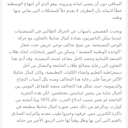
المنافي دون أن ينسى لبنانه وبيروته، وهو الذي آثر انتهاج الوسطية
خطاً لايمانه بأن التطرف لا يقدم حلاً للمشكلات التي يعاني منها
وطنه.
وتحدث القصيفي باسهاب عن الحراك الطالبي في السبعينيات
عندما تمكن الناصريون بقيادة كمال شاتيلا بالتعاون مع حركة
الوعي المسيحية، من نسج تحالف نوعي عريض تحت شعار
“الوحدة الوطنية الشعبية”، وتمكن من الفوز بانتخابات اتحاد طلاب
الجمعة اللبنانية وحصد كامل مقاعد لجنته التنفيذية، وقد أدى هذا
التعاون الى رعاية مصالح طلاب الجامعة والنضال من أجل
ديمقراطية التعليم وانشاء الكليات التطبيقية، وكان كمال شاتيلا
الأكثر حرصاً على رعاية هذا التحالف ومده بكل أسباب النجاح
والديمومة، حيث شكل هذا التحالف منصة للتفاعل اليومي بين
أجيال شابة من بيئتين لبنانيتين مختلفتين، لكن هذه التجربة
الناجحة لم تعمر بسبب اندلاع الحرب عام 1975 وما أنتجته من
كوارث، وبالرغم من ذلك تبقى صورة كمال شاتيلا منطبعة في
ذاكرة الكثيرين ممن عرفوه وخبروا طيب معدنه والتزامه الصادق
بالقيم التي آمن بها وظل وفياً لها حتى الرمق الأخير من حياته.