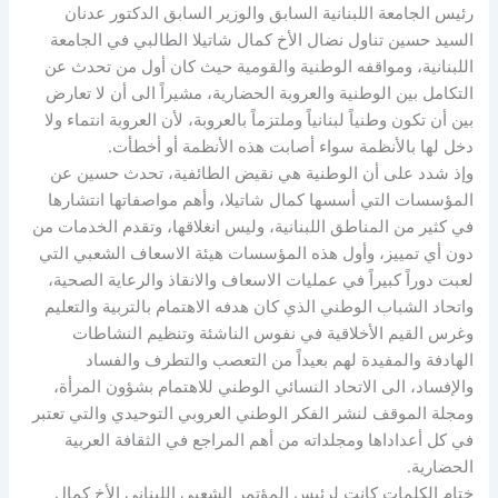
رئيس الجامعة اللبنانية السابق والوزير السابق الدكتور عدنان
السيد حسين تناول نضال الأخ كمال شاتيلا الطالبي في الجامعة
اللبنانية، ومواقفه الوطنية والقومية حيث كان أول من تحدث عن
التكامل بين الوطنية والعروبة الحضارية، مشيراً الى أن لا تعارض
بين أن تكون وطنياً لبنانياً وملتزماً بالعروبة، لأن العروبة انتماء ولا
دخل لها بالأنظمة سواء أصابت هذه الأنظمة أو أخطأت.
وإذ شدد على أن الوطنية هي نقيض الطائفية، تحدث حسين عن
المؤسسات التي أسسها كمال شاتيلا، وأهم مواصفاتها انتشارها
في كثير من المناطق اللبنانية، وليس انغلاقها، وتقدم الخدمات من
دون أي تمييز، وأول هذه المؤسسات هيئة الاسعاف الشعبي التي
لعبت دوراً كبيراً في عمليات الاسعاف والانقاذ والرعاية الصحية،
واتحاد الشباب الوطني الذي كان هدفه الاهتمام بالتربية والتعليم
وغرس القيم الأخلاقية في نفوس الناشئة وتنظيم النشاطات
الهادفة والمفيدة لهم بعيداً من التعصب والتطرف والفساد
والإفساد، الى الاتحاد النسائي الوطني للاهتمام بشؤون المرأة،
ومجلة الموقف لنشر الفكر الوطني العروبي التوحيدي والتي تعتبر
في كل أعداداها ومجلداته من أهم المراجع في الثقافة العربية
الحضارية.
ختام الكلمات كانت لرئيس المؤتمر الشعبي اللبناني الأخ كمال