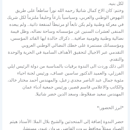
لكل بنيه.
وختم: كان الاخ كمال شاتيلا رحمه الله نوراً ساطعاً على طريق
النهوض الوطني والعربي، وسياسياً بارعاً وحليفاً ملتزماً لكل شريك
في معركة وطنية ولم يكن تابعاً او مرتبطاً لمنفعة ذاتية.. ولم يبعده
المنفى لعشرات السنين عن مؤسساته وساحة نضاله، وظل قيمة
نضالية وطنية وقومية صافية… ذكراك خالدة ايها القائد المؤسس،
ومؤسساتك مستمرة على خطك النضالي الوطني العروبي
التقدمي عبر الاجيال لتحقيق الأهداف السامية في الحرية والوحدة
والتقدم.
الى ذلك وردت الى الندوة برقيات بالمناسبة من دولة الرئيس ايلي
الفرزلي، والعميد الدكتور ساسين عساف، ورئيس لجنة احياء
مئوية جمال عبد الناصر مجدي زعبل، والمهندس أحمد مختار خالد،
والكاتب والاعلامي قاسم قصير، ورئيس جمعية أدباء عمان
المهندس سعيد صقلاوط، وسعد الدين خضر شاتيلا.
*ابرز الحضور:*
حضر الندوة إضافة إلى المتحدثين والشيخ بلال الملا: الأستاذ هيثم
الصياد ممثلاً محافظ بيروت القاضي مروان عبود، مستشار