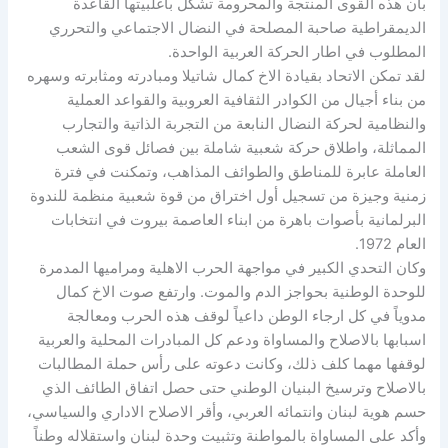
بأن هذه القوى المنتجة والمحرومة تشكل بأغلبيتها القاعدة
الديمقراطية صاحبة المصلحة في النضال الاجتماعي والتحرري
المطلوب في اطار الحركة العربية الواحدة.
لقد تمكن الاتحاد بقيادة الاخ كمال شاتيلا ومبادرته ومثابرته وسهره
من بناء أجيال من الكوادر الثقافية العروبية والقواعد العملية
والنظامية لحركة النضال النابعة من التجربة الذاتية والتجارب
المماثلة، واطلاق حركة شعبية شاملة بين فصائل قوى الشعب
العاملة عابرة للمناطق والطوائف المذاهب، وتمكنت في فترة
زمنية وجيزة من تسجيل أول اختراق من قوة شعبية منظمة للندوة
البرلمانية بأصوات باهرة من ابناء العاصمة بيروت في انتخابات
العام 1972.
وكان التحدي الكبير في مواجهة الحرب الاهلية ومراميها المدمرة
للوحدة الوطنية بحواجز الدم والموت. وارتفع صوت الاخ كمال
مدوياً في كل ارجاء الوطن داعياً لوقف هذه الحرب ومعالجة
اسبابها بالاصلاح والمساواة ودعم كل المبادرات المحلية والعربية
لوقفها مهما كلف ذلك، وكانت دعوته على رأس حملة المطالبات
بالاصلاح وترسيخ البنيان الوطني حتى حصل اتفاق الطائف الذي
حسم هوية لبنان وانتمائه العربي، وأقر الاصلاح الاداري والسياسي،
وأكد على المساواة بالمواطنة وتثبيت وحدة لبنان واستقلاله وطناً