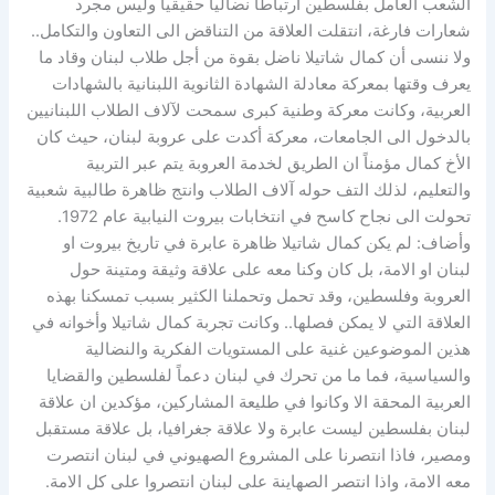
الشعب العامل بفلسطين ارتباطاً نضالياً حقيقياً وليس مجرد
شعارات فارغة، انتقلت العلاقة من التناقض الى التعاون والتكامل..
ولا ننسى أن كمال شاتيلا ناضل بقوة من أجل طلاب لبنان وقاد ما
يعرف وقتها بمعركة معادلة الشهادة الثانوية اللبنانية بالشهادات
العربية، وكانت معركة وطنية كبرى سمحت لآلاف الطلاب اللبنانيين
بالدخول الى الجامعات، معركة أكدت على عروبة لبنان، حيث كان
الأخ كمال مؤمناً ان الطريق لخدمة العروبة يتم عبر التربية
والتعليم، لذلك التف حوله آلاف الطلاب وانتج ظاهرة طالبية شعبية
تحولت الى نجاح كاسح في انتخابات بيروت النيابية عام 1972.
وأضاف: لم يكن كمال شاتيلا ظاهرة عابرة في تاريخ بيروت او
لبنان او الامة، بل كان وكنا معه على علاقة وثيقة ومتينة حول
العروبة وفلسطين، وقد تحمل وتحملنا الكثير بسبب تمسكنا بهذه
العلاقة التي لا يمكن فصلها.. وكانت تجربة كمال شاتيلا وأخوانه في
هذين الموضوعين غنية على المستويات الفكرية والنضالية
والسياسية، فما ما من تحرك في لبنان دعماً لفلسطين والقضايا
العربية المحقة الا وكانوا في طليعة المشاركين، مؤكدين ان علاقة
لبنان بفلسطين ليست عابرة ولا علاقة جغرافيا، بل علاقة مستقبل
ومصير، فاذا انتصرنا على المشروع الصهيوني في لبنان انتصرت
معه الامة، واذا انتصر الصهاينة على لبنان انتصروا على كل الامة.