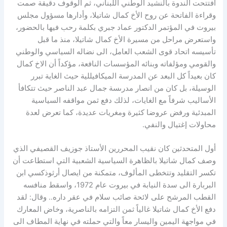
افتتحت الندوة بالنشيد الوطني اللبناني، ثم الوقوف دقيقة صمت
وقراءة الفاتحة عن روح الأخ كمال شاتيلا، وأدارها مسؤول مجلس
بيروت في المؤتمر الدكتور عماد جبري بكلمة رحب فيها بالحضور،
واستعرض مراحل من مسيرة الأخ كمال شاتيلا، منذ ما قبل
تأسيسه اتحاد قوى الشعب العامل، الى نضاله السياسي والوطني
والقومي ومؤلفاته وبنائه المؤسسات النافعة، مؤكداً أن الاخ كمال
كان بعيداً كل البعد عن المدرسة الميكافيللية حيث الغاية تبرر
الوسيلة، بل كان من انصار مدرىسة جمال عبد الناصر حيث تتكافأ
الأساليب شرفاً مع الغايات، لذلك دفع ثمن مواقفه السياسية
المبدئية ورفض عروضا كثيرة ومغريات عديدة، كما تعرض لعدة
محاولات إغتيال والنفي.
أول المتحدثين كان نقيب المحررين الأستاذ جوزيف القصيفي الذي
وصف كمال شاتيلا بالظاهرة السياسية الشعبية التي استطاعت أن
تكسر التقليد وتتخطى المألوف، متمكنة من ايصال أرثوذكسي ابن
البربارة الى سدة النيابة في بيروت عام 1972، واسقط منافسه
القطب المرشح على لائحة صائب سلام في عقر داره.. وقال: لقد
دفع الأخ كمال شاتيلا غالياً ثمن التزامه بالناصرية، وخاض المعارك
في مواجهة اليمين واليسار معاً والتي حملته في نهاية المطاف الى