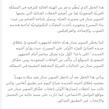
هذا الحفل الذي يُنظّم بدعم من الهيئة العامّة للترفيه في المملكة
العربيّة السعوديّة يُعدّ من أضخم الحفلات الغنائيّة التي يحييها
السوبر ستار في مسيرته الفنيّة، ويتميّز بإنتاجه الضخم من حيث
بناء المسرح وتجهيزه بأحدث المعدّات التكنولوجيّة لناحية هندسة
الصوت، والإضاءة، والغرافيكس.
كما يحضّر السوبر ستار هديّة خاصّة لجمهوره السعوديّ بإطلاق
جديده الغنائيّ للمرّة الأولى على المسرح، حيث يؤدّي أغنيته
الجديدة ” اللي باعنا” لأوّل مرّة بشكل مباشر أمام الجمهور
السعوديّ المتوقّع أن يتألّف من العائلات السعودية، ومن عشّاق
السوبر ستار من الجاليات العربيّة المختلفة المقيمة في المملكة.
ويأتي هذا الحفل بعد أن إحتفل السوبر ستار بعيد ميلاده مهدياً
معجبيه إطلاق أغنيته الجديدة صباح اليوم عبر تطبيق أنغامي، والتي
نالت منذ لحظات إصدارها الأولى إعجاب عشّاق السوبر ستار عبر
مواقع التواصل الاجتماعي، كما حازت على نسبة عالية من التحميل
والإعجاب عبر التطبيق المذكور.