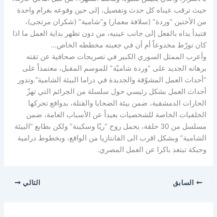
حيث ترقب عيناه كل حدث وتفصيل، إلى حين وقوعه بغرام واحدة
من الأختين “وردة” (سلافة معمار) و”شامية” (شكران مرتجى)،
فتبدأ يداه بالفعل إلى جانب عينيه، من دون تظهر بداية العمل ما اذا
كان تورّط مخدوعاً أم أن في جعبته مخططه الخاص…
وأعرب الممثل السوري الكبير في تصريحات صحافية عن ثقته
برهانه الجديد على “وردة شاميّة” للموسم المقبل، معتمداً على
“أحداث العمل المشوّقة والجديدة في دراما البيئة الشامية”.وتدور
أحداث العمل بشكل رئيسي حول سلسلة من الجرائم التي تهزّ
الحارات الدمشقية، ضمن بيئة الضحايا والقتلة، بدوافع تحركها
الخلفيات الخاصة للشخصيات بعيداً عن الأسباب العامة، ضمن
مسلسل من 30 حلقة، يحمل روح “ريّا وسكينة” ولكن بطابع “البيئة
الشامية” وبشكل اقرب الى الفانتازيا من الواقع، وبخطوط درامية
وحبكة تبتعد باكرا عن العمل المصري.
السابق
التالي