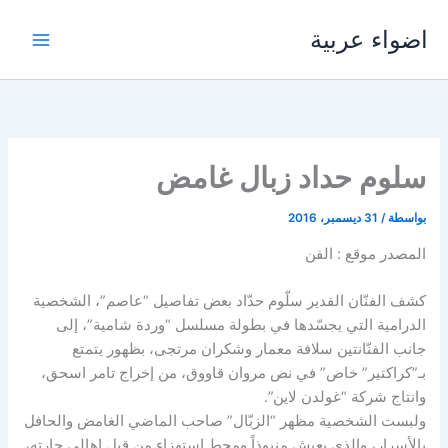
خطي
اضواء عربية
لى
لمحتوى
سلوم حداد زبال غامض
بواسطة
/
31 ديسمبر، 2016
المصدر موقع : الفن
كشف الفنّان القدير سلّوم حدّاد بعض تفاصيل “عاصم”، الشخصية
الدرامية التي يجسّدها في بطولة مسلسل “وردة شامية”، إلى
جانب الفنّانتين سلافة معمار وشكران مرتجى، بظهور يتمتع
بـ”كراكتير” خاص” في نص مروان قاووق، من إخراج تامر اسحق،
وانتاج شركة “غولدن لاين”.
ولبست الشخصية مظهر “الزبّال” صاحب الماضي الغامض والحافل
بالأسرار، والذي يعيش منبوذاً ومحط استهزاء من قبل اهالي حارته،