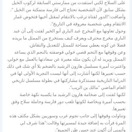
على السلاح لكني استفدت من ممارستي السابقة لركوب الخيل
بشكل سابق لأن الشخصية تحتاج الى فارسة متمكنة من الخيل “.
وأضافت:”الدور لفتاة ترغب بالانتقام لمقتل أخيها فتخوض غمار
الانتقام وهي شخصية معروفة في التاريخ”.
وحول تعاونها مع المخرج عبد الباري أبو الخير لفتت إلى أن عبد
الباري مخرج محترف ويعرف كيف يستخرج من الممثل ما يريده
فضلا عن كونه يعطي مساحة للممثل للتعديل والنقاش.
وعن وقوفها مع النجم قصي خولي فوصفته بالنجم الذي يساعد
الممثل ويريد له أن يكون مثله معبرة عن سعادتها بالعمل مع خولي.
واعتبرت أميرة مسلسل هارون الرشيد بالضخم بلا أي شك في ذلك
حسب تعبيرها لكنها أشارت إلى أنها ليست التجربة الأولى لها في
الدراما التاريخية مستذكرة مشاركتها في بطولة مسلسل تاريخي
العام الماضي “مالك بن الريب”.
لكنها لفتت إلى ضخامة هارون الرشيد ما يكسبه نكهة خاصة
بحسب أميرة وبخاصة لكونها تلعب دور فارسة وحاملة سلاح وفق
تعبيرها.
وتناولت وقوفها إلى جانب نجوم عرب وسوريين بشكل مكثف هذه
المرة فرأت به إضافة جيدة لمسيرتها وقالت:”هذا شرف لي
وأتمنى أن أكون عند حسن ظن الجميع”.