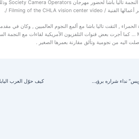
حيث تم دعوة النجمة تالي
Filming of the CHLA vision center vide /.
لحمراء , التقت تاليا باشا مع ألمع النجوم العالميين , وكان في مقدم
Meryl Streep … كما أجرت بعض قنوات التلفزيون الأمريكية لقاءات مع النجمة ال
لت اليه من نجومية وتألق مقارنة بعمرها الصغير .
عطر نجمة “ذا فويس” نداء شراره برؤية الموزع الموسيقي جان ماري رياشي… في بيروت
كيف حوّل العرب الياب