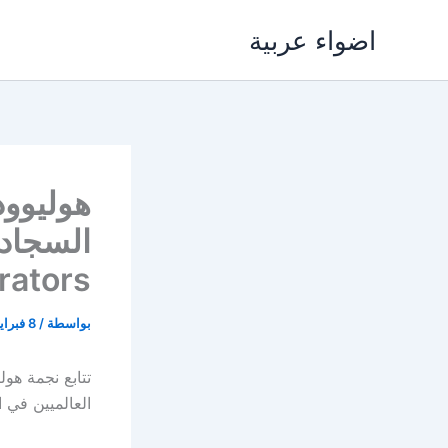
خطي
اضواء عربية
لى
لمحتوى
هوليوود
tors /
بواسطة
/
8 فبراير، 2018
تتابع نجمة هول
العالميين في 