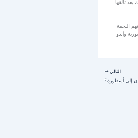
ا باشا لحضور مهرجان Society Camera Operators وذلك بعد تألقها
تهم النجمة
سورية وأبدو
التالي
ان إلى أسطورة؟