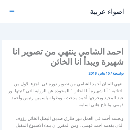
خطي
اضواء عربية
لى
لمحتوى
احمد الشامي ينتهي من تصوير انا
شهيرة ويبدأ انا الخائن
بواسطة
/
15 يناير، 2018
انتهي الفنان أحمد الشامي من تصوير دوره فى الجزء الاول من
الثنائيه ” أنا شهيره أنا الخائن ” المخوذه عن الروايه التى كتبتها نور
عبد المجيد ويخرجها أحمد مدحت ، وبطولة ياسمين رئيس وأحمد
فهمي وانتاج هاني اسامه .
ويجسد أحمد فى العمل دور طارق صديق البطل الخائن رؤوف
الذي يقدمه احمد فهمي ، ومن المقرر ان يبدء الاسبوع المقبل