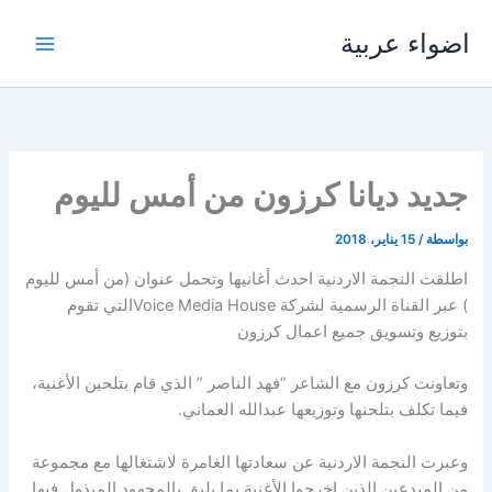
خطي
اضواء عربية
لى
لمحتوى
جديد ديانا كرزون من أمس لليوم
بواسطة
/
15 يناير، 2018
اطلقت النجمة الاردنية احدث أغانيها وتحمل عنوان (من أمس لليوم
) عبر القناة الرسمية لشركة Voice Media Houseالتي تقوم
بتوزيع وتسويق جميع اعمال كرزون
وتعاونت كرزون مع الشاعر “فهد الناصر ” الذي قام بتلحين الأغنية،
فيما تكلف بتلحنها وتوزيعها عبدالله العماني.
وعبرت النجمة الاردنية عن سعادتها الغامرة لاشتغالها مع مجموعة
من المبدعين الذين اخرجوا الأغنية بما يليق بالمجهود المبذول فيها