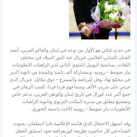
في حدثٍ غنائي هو الأول من نوعه في لبنان والعالم العربي، أنشد
الفنان اللبناني العالمي غبريال عبد النور الميلاد في مختلف
اللغات، بمناسبة اليوبيل المئوي الثاني لدير الراهبات الانطونيات
مار ضومط – روميه، وبمشاركة ألف تلميذ وتلميذة من ثانوية الدير
في مجمّع نهاد نوفل للرياضة والمسرح – ذوق مكايل. غبريال الذي
حرص على تدريب الألف وسماعهم فردا فردا، كسب الرهان في
جمع أكبر عدد كورال في تاريخ لبنان والوطن العربي، بدعم خاص
وتشجيع مطلق من مديرة المكتب التربوي وثانوية الراهبات
الأنطونيات مار ضومط – روميه الأخت باسمة الخوري.
وقد استهل الاحتفال الذي قدّمته الإعلامية تانيا اسطفان، بصوت
الشتاء في كل عناصره بطريقة كوريغرافية تعود لمنسّق الحفل