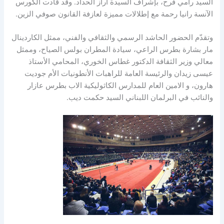
السيد رامي فرح، بإشراف السيدة أراز الحداد. وقد قادت الكورس
الآنسة رانيا رحمة مع إطلالات مميزة لعازفة القانون صوفي الزين.
وتقدّم الحضور الحاشد الرسمي والثقافي والفني، ممثل الكاردينال
مار بشارة بطرس الراعي، سيادة المطران بولس الصياح، وممثل
معالي وزير الثقافة الدكتور غطاس الخوري، المحامي الأستاذ
عيسى زيدان والرئيسة العامة للراهبات الأنطونيات الأم جوديت
هارون، و الامين العام للمدارس الكاثوليكية الاب بطرس عازار
والنائب في البرلمان اللبناني السيد حكمت ديب.