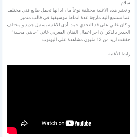
سلام
و تعتبر هذه الاغنية مختلفة نوعاً ما ، اذ انها تحمل طابع فني مختلف
عما نستمع اليه مازجة عدة انماط موسيقية في قالب متميز
و كان غاني على قد التحدي حيث أدى الأغنية بستيل جديد و مختلف
الجدير بالذكر أن اخر اعمال الفنان المغربي غاني “جابني مجيبة”
حققت ازيد من 13 مليون مشاهدة على اليوتوب
رابط الأغنية