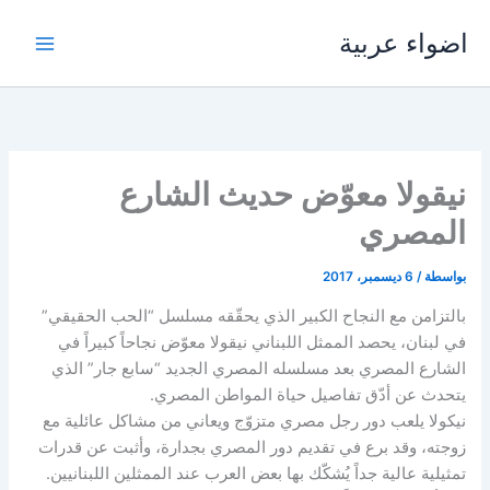
خطي
اضواء عربية
لى
لمحتوى
نيقولا معوّض حديث الشارع
المصري
بواسطة
/
6 ديسمبر، 2017
بالتزامن مع النجاح الكبير الذي يحقّقه مسلسل “الحب الحقيقي”
في لبنان، يحصد الممثل اللبناني نيقولا معوّض نجاحاً كبيراً في
الشارع المصري بعد مسلسله المصري الجديد “سابع جار” الذي
يتحدث عن أدّق تفاصيل حياة المواطن المصري.
نيكولا يلعب دور رجل مصري متزوّج ويعاني من مشاكل عائلية مع
زوجته، وقد برع في تقديم دور المصري بجدارة، وأثبت عن قدرات
تمثيلية عالية جداً يُشكّك بها بعض العرب عند الممثلين اللبنانيين.