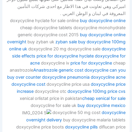
اميركي وهي تعاونت في هذا الاطار مع احدى شركات التأمين
المعروفة في لبنان و الوطن العربي .
doxycycline hyclate for sale online
buy doxycycline online
cheap doxycycline tablets doxycycline monohydrate
generic doxycycline cost 2015
buy doxycycline online
overnight
buy zyban uk
zyban sale
buy doxycycline 100mg
online uk
doxycycline 20 mg doxycycline sale
doxycycline
side effects
price for doxycycline hyclate
doxycycline for
acne
doxycycline iv
price for doxycycline
cheap
anastrozole
Anastrozole generic cost
doxycycline can you
buy over counter doxycycline pneumonia
doxycycline acne
doxycycline cost
doxycycline price usa
doxycycline price
increase
doxycycline otc
doxycycline 100mg price cvs
xenical orlistat price in pakistan
cheap xenical for sale
doxycycline for sale uk
buy doxycycline mexico
doxycycline 50 mg cost
doxycycline
overnight delivery
buy doxycycline malaria tablets
doxycycline price boots
doxycycline pills
diflucan price