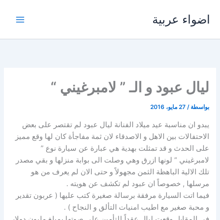
خطي
اضواء عربية
لى
لمحتوى
ليال عبود و الـ ” لامبرغيني “
بواسطة
/
27 مايو، 2016
يبدو ان مناسبة عيد ميلاد الفنانة ليال عبود لم تقتصر على بعض
الاحتفالات بين الاهل و الاصدقاء لان ثمة مفاجأة كان لها وقع مميز
على الحدث و قد تمثلت بهدية هي عبارة عن سيارة نوع ”
لامبرغيني ” لونها ازرق وهي وصلت الى بوابة منزلها و بقي مصدر
تلك الالية الباهظة الثمن مجهولاً و حتى الان لم يعرف من هو
مرسلها , خصوصاً ان عبود لم تكشف عن هويته .
فيما اتت السيارة مرفقة برسالة صغيرة كتب عليها ( عربون تقدير
و محبة صغير مع اطيب امنيات التألق و النجاح ) .
في المقابل وقعت ليال عقداً للتأمين على صوتها بمبلغ مليون دولار