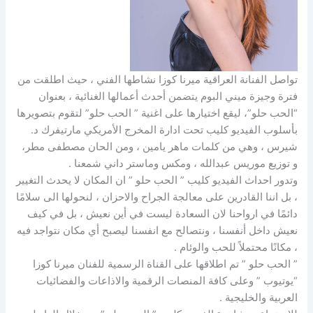
تواصل الفنانة العراقية ميرنا كوزا نشاطها الفني ، حيث اطلقت من
فترة وجيزة ميني البوم يتضمن أحدث أعمالها الغنائية ، بعنوان
“الحب حلو”، ليقع اختيارها على اغنية ” الحب حلو” لتقوم بتصويرها
بأسلوب الفيديو كليب تحت ادارة المخرج الأمريكي مارتيفرك د.
شيرس ، وهي من كلمات ماهر يامين ، ومن الحان مصطفى مطر،
و توزيع موريس عبدالله ، ومكس وماستر داني شمعنا .
وتدور احداث الفيديو كليب ” الحب حلو ” ان المكان لا يحدث التغيير
، بل اننا القادرين على معالجة الجراح والاحزان ، لنحولها الى سلامًا
دائمًا في ارواحنا لان السعادة ليست في أين نعيش ، بل في كيف
نعيش داخل أنفسنا ، ونتصالح مع انفسنا ليصبح أي مكان نتواجد فيه
، مكانًا محتملاً للحب والوئام .
” الحب حلو ” تم اطلاقها على القناة الرسمية للفنان ميرنا كوزا
“يوتيوب ” وعلى كافة المنصات الرقمية والاذاعات والفضائيات
العربية والخليجية .