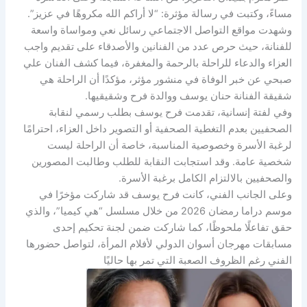
مساءً، وكتبت في رسالة مؤثرة: “لا أراكم الله مكروهًا في عزيز”.
وشهدت مواقع التواصل الاجتماعي رسائل نعي ومواساة واسعة
للفنانة، حيث حرص عدد من الفنانين والأصدقاء على تقديم واجب
العزاء والدعاء للراحلة بالرحمة والمغفرة، فيما كشف الفنان علي
صبحي عن خبر الوفاة في منشور مؤثر، مؤكدًا أن الراحلة هي
شقيقة الفنانة حنان يوسف ووالدة فرح وشقيقيها.
وفي لفتة إنسانية، تقدمت فرح يوسف بطلب رسمي لنقابة
الصحفيين بعدم التغطية الصحفية أو التصوير داخل العزاء، احترامًا
لرغبة الأسرة وخصوصية المناسبة، خاصة أن الراحلة ليست
شخصية عامة. وقد استجابت النقابة للطلب وطالبت المصورين
والصحفيين بالالتزام الكامل برغبة الأسرة.
وعلى الجانب الفني، كانت فرح يوسف قد شاركت مؤخرًا في
موسم دراما رمضان 2026 من خلال مسلسل “هي كيميا”، والذي
حقق تفاعلًا ملحوظًا، كما شاركت ضمن لجنة تحكيم إحدى
مسابقات مهرجان أسوان الدولي لأفلام المرأة، لتواصل حضورها
الفني رغم الظروف الصعبة التي تمر بها حاليًا