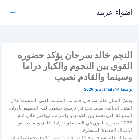
خطي
اضواء عربية
لى
لمحتوى
النجم خالد سرحان يؤكد حضوره
القوي بين النجوم والكبار دراما
وسينما والقادم نصيب
بواسطة
14 مايو، 2026
/
jamal
يعيش الفنان خالد سرحان حالة من النشاط الفني الملحوظ خلال
الفترة الحالية، بعدما نجح في ترسيخ حضوره لدى الجمهور بأدواره
المتنوعة التي تجمع بين الكوميديا والدراما، ليواصل خلال عام
2026 حضوره القوي في السينما والدراما التلفزيونية بعدد من
الأعمال الجديدة المنتظرة.
ويشارك خالد سرحان حاليًا في فيلم “نصيب” الذي يجمعه بالفنانة