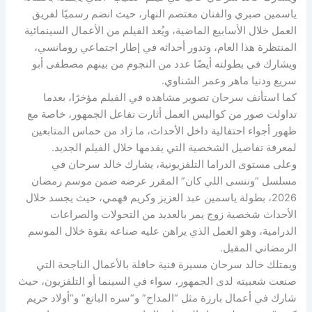
ياسمين صبري والفنان معتصم النهار، حيث انضم رسميًا لفريق
العمل خلال الأسابيع الماضية، ويُعد الفيلم من الأعمال السينمائية
المنتظرة هذا العام، وتدور أحداثه في إطار اجتماعي رومانسي،
ويشارك في بطولته أيضًا عدد من النجوم من بينهم مصطفى أبو
سريع ودنيا ماهر وعمر الشناوي.
كما استأنف سرحان تصوير مشاهده في الفيلم مؤخرًا، بعدما
تداولت صور من كواليس العمل أثارت تفاعل الجمهور، خاصة مع
ظهور أجواء احتفالية داخل الأحداث، ما زاد من حماس المتابعين
لمعرفة تفاصيل الشخصية التي يقدمها خلال الفيلم الجديد.
وعلى مستوى الدراما التلفزيونية، يشارك خالد سرحان في
مسلسل “وننسى اللي كان” المقرر عرضه ضمن موسم رمضان
2026، بطولة ياسمين عبد العزيز وكريم فهمي، حيث يجسد خلال
الأحداث شخصية زوج يمر بالعديد من التحولات والصراعات
الدرامية، وهو العمل الذي يراهن عليه صناعه بقوة خلال الموسم
الرمضاني المقبل.
ويمتلك خالد سرحان مسيرة فنية حافلة بالأعمال الناجحة التي
صنعت شعبيته لدى الجمهور، سواء في السينما أو التلفزيون، حيث
شارك في أعمال بارزة مثل “المداح” و“سره الباتع” و“أولاد حريم