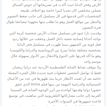
الأرض وفخر الدلتا حيث أكدت في تصريحاتها أن خوض السباق
بعملين مختلفين كان تحديا كبيرا خاصة مع اختلاف طبيعة
الشخصيات التي قدمتها في كل مسلسل إلى جانب ضغط التصوير
والتنقل بين مواقع العمل وهو ما تطلب منها مجهودا مضاعفا طوال
فترة التصوير
وقدمت تارا عبود في مسلسل صحاب الأرض شخصية كرمة التي
تواجه أحداثا إنسانية صعبة داخل العمل وحققت من خلالها ردود
فعل قوية من الجمهور بينما ظهرت في مسلسل فخر الدلتا
بشخصية مختلفة تماما تمزج بين الرومانسية والدراما والكوميديا
وهو ما أكد قدرتها على التنوع والانتقال بين الأدوار بسهولة خلال
موسم واحد
ولا يتوقف نشاط الفنانة الفلسطينية الأردنية عند دراما رمضان
فقط إذ تواصل التحضير لخطوات فنية جديدة خلال الفترة المقبلة
خاصة بعد أن لفتت الأنظار عربيا منذ ظهورها في عدد من الأعمال
السينمائية والدرامية المهمة من بينها فيلم Amira الذي حقق
حضورا دوليا وقدمها كواحدة من أبرز الوجوه الشابة في السينما
العربية إلى جانب مشاركاتها التلفزيونية التي ساهمت في توسيع
قاعدة جمهورها في السنوات الأخيرة