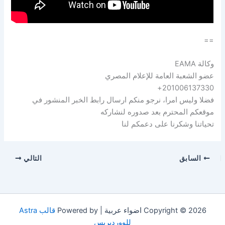
==
وكالة EAMA
عضو الشعبة العامة للإعلام المصري
201006137330+
فضلا وليس امرا، نرجو منكم ارسال رابط الخبر المنشور في
موقعكم المحترم بعد صدوره لنشاركه
تحياتنا وشكرنا على دعمكم لنا
السابق
التالي
Copyright © 2026 اضواء عربية | Powered by
قالب Astra
للووردبريس