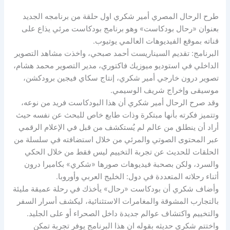
طرح الرحال المصري أمير شكري اول حلقة من برنامجه الجديد
بعنوان «رحال بودكاست» وهو برنامج بودكاست مرئي يذاع على
قناته بموقع الفيديوهات العالمي يوتيوب.
البرنامج: تقديم السيناريست أحمد صبحي، واخذت مشاهد التصوير
الداخلي في استوديو ميوزيك فاكتوري، مدير التصوير محمد هشام،
تصوير درون خارجي أمير شكري، إنتاج سكاي فيجين برودكشن،
موسيقى وإخراج شريف الوسيمي.
وقد صرح الرحال أمير شكري أن هذا البودكاست فريد من نوعه،
وتتميز فكرته بأنها مبتكرة وذات طابع خاص للبحث عن نفسه حيث
أراد أن ينطلق من عالم لم يُستكشف من قبل في الإعلام الرقمي
عبر المحتوى الصوتي والمرئي من خلال استضافته في سلسلة من
الحلقات للحديث عن تجربة التخييم ليس فقط من خلال الحكي
والسرد، ولكن بصحبة فيديوهات صورها «شكري» بكاميرا درون
أثناء رحلاته المتعددة في دول: الخليج العربي وأوروبا.
وأضاف شكري أن بودكاست «رحال» يأخذك في رحلة عميقة مليئة
بالتجارب المشوقة والمغامرات الاستثنائية، ليكشف أسرار السفر
والتخييم واكتشاف عوالم جديدة داخل الصحراء أو على الجليد.
واختتم شكري حديثه بقوله ان هذا البرنامج يوفر تجربة تمكن