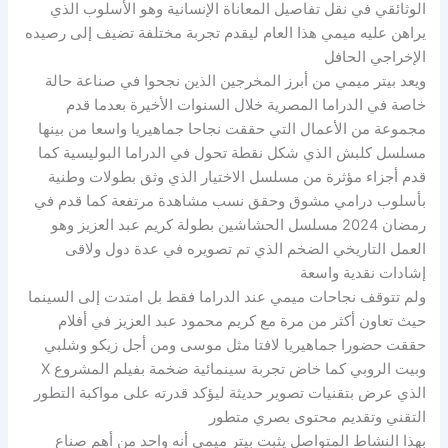
الوثائقي في نقل تفاصيل المعاناة الإنسانية وهو الأسلوب الذي
يراهن عليه ميمي هذا العام ليقدم تجربة مختلفة تضيف إلى رصيده
الإخراجي الحافل
ويعد بيتر ميمي من أبرز المخرجين الذين نجحوا في صناعة حالة
خاصة في الدراما المصرية خلال السنوات الأخيرة بعدما قدم
مجموعة من الأعمال التي حققت نجاحا جماهيريا واسعا من بينها
مسلسل كلبش الذي شكل نقطة تحول في الدراما البوليسية كما
قدم أجزاء مؤثرة من مسلسل الاختيار الذي وثق بطولات وطنية
بأسلوب درامي مشوق وحقق نسب مشاهدة مرتفعة كما قدم في
رمضان 2024 مسلسل الحشاشين بطولة كريم عبد العزيز وهو
العمل التاريخي الضخم الذي تم تصويره في عدة دول ولاقى
إشادات نقدية واسعة
ولم تتوقف نجاحات ميمي عند الدراما فقط بل امتدت إلى السينما
حيث تعاون أكثر من مرة مع كريم محمود عبد العزيز في أفلام
حققت حضورا جماهيريا لافتا مثل موسى ومن أجل زيكو وشلبي
وبيت الروبي كما خاض تجربة سينمائية ضخمة بفيلم المشروع X
الذي عرض بتقنيات تصوير حديثة ليؤكد قدرته على مواكبة التطور
التقني وتقديم محتوى بصري متطور
بهذا النشاط المتواصل يثبت بيتر ميمي أنه واحد من أهم صناع