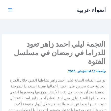
خطي
اضواء عربية
لى
لمحتوى
النجمة ليلي احمد زاهر تعود
للدراما في رمضان في مسلسل
الفتوة
بواسطة
8 يناير، 2026
/
jamal
تواصل الفنانة الشابة ليلى أحمد زاهر نشاطها الفني خلال الفترة
الحالية حيث تحرص على اختيار أعمالها بعناية استعدادا للمرحلة
المقبلة بعد أن نجحت في لفت الأنظار بموهبتها وحضورها القوي
منذ بداياتها الفنية ليلى وهي ابنة الفنان أحمد زاهر استطاعت أن
تثبت نفسها بعيدا عن اسم والدها من خلال أدوار متنوعة أكدت
تطورها الفني ووعيها بالاختيار وتستعد ليلى حاليا لخطوات جديدة