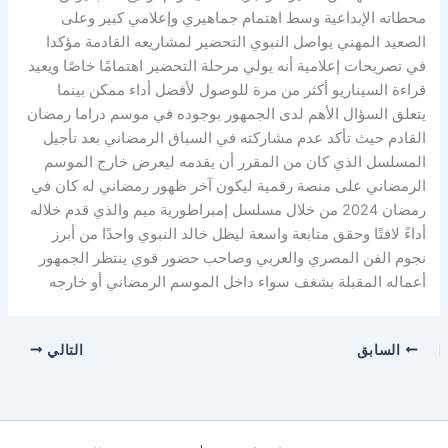
محطاته الإبداعية وسط اهتمام جماهيري وإعلامي كبير وعلى
الصعيد المهني يواصل النبوي التحضير لمشاريعه القادمة مؤكدا
في تصريحات إعلامية أنه يولي مرحلة التحضير اهتمامًا خاصًا ويعيد
قراءة السيناريو أكثر من مرة للوصول لأفضل أداء ممكن بينما
يتعلق السؤال الأهم لدى الجمهور بوجوده في موسم دراما رمضان
القادم حيث تأكد عدم مشاركته في السباق الرمضاني بعد تأجيل
المسلسل الذي كان من المقرر أن يقدمه ليعرض خارج الموسم
الرمضاني على منصة رقمية ليكون آخر ظهور رمضاني له كان في
رمضان 2024 من خلال مسلسل إمبراطورية ميم والذي قدم خلاله
أداءً لافتًا وحقق متابعة واسعة ليظل خالد النبوي واحدًا من أبرز
نجوم الفن المصري والعربي وصاحب حضور قوي ينتظر الجمهور
أعماله المقبلة بشغف سواء داخل الموسم الرمضاني أو خارجه
السابق
التالي