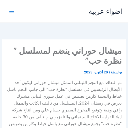
خطي
اضواء عربية
لى
لمحتوى
ميشال حوراني ينضم لمسلسل ”
نظرة حب”
بواسطة
/
26 أكتوبر، 2023
تم التعاقد مع النجم اللبناني الممثل ميشال حوراني ليكون أحد
الأبطال الرئيسيين في مسلسل “نظرة حب” الى جانب النجم باسل
خياط والنجمة كارمن بصيبص في عمل سوري لبناني مشترك
يعرض في رمضان 2024. المسلسل من تأليف الكاتب والممثل
رافي وهبة وتوقيع المخرج المصري حسام علي ومن انتاج شركة
ايبلا الدولية للانتاج السينمائي والتلفزيوني ويـتألف من 30 حلقة.
“نظرة حب” يجمع ميشال حوراني مع باسل خياط وكارمن بصيبص