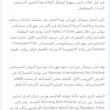
في اول لقاء درامي بينهما ليشكل الثلاثة معا المحور الرئيسي
لأحداث المسلسل.
يأتي اختيار ميشال حوراني لهذا العمل بعد سلسلة نجاحات محلية
وعربية وعالمية آخرها المشاركة في أكثر من مهرجان سينمائي
دولي من خلال فيلم Valley of Exile الذي يؤدي فيه البطولة
اللبنانية وكان الفيلم قد فاز في عرضه العالمي الاول جائزة لجنة
التحكيم في مهرجان سينيكويست السينمائي Cinequest Film
Festival في ولاية كاليفورنيا الأميركية كأفضل فيلم روائي طويل.
وقد لبى ميشال حوراني دعوة مهرجان وارسو الدولي السينمائي
Warsaw International Film Festival في بولندا للمشاركة في
العرض الاوروبي الاول للفيلم ضمن المسابقة الرسمية للأفلام
الاجنبية وذلك برفقة مخرجة الفيلم الاميركية الايرانية أنا فاهر.
الفيلم الذي يتابع حاليا جولته العالمية هو من إنتاج كندي لبناني
مشترك بين شركة Morning Bird Pictures الكندية، وشركتي
Placeless Films وSpotless Mind Films اللبنانيتين وكان قد تم