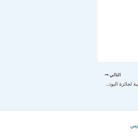
التالي
ترشيح جمعية تيرو اللبنانية لجائزة اليونيسكو للثقافة العربية