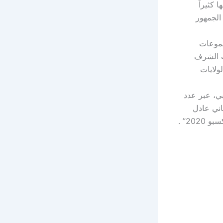
 كثيراً
الجمهور
جموعات
ات الشرف
ولايات
بي، عبر عدد
ناني عادل
سرحان، أنها تستعد لحدثين فنّيين كبيرين في دبي، ومن ضمن فعاليات ونشاطات “إكسبو 2020” .