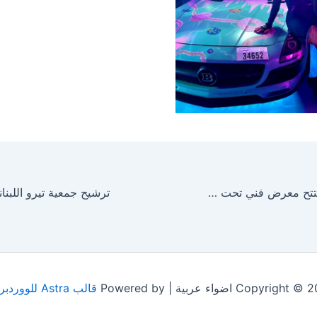
ارتيستا جالري تفتتح معرض فني تحت عنوان “الخريف”
Copyrigh اضواء عربية | Powered by
قالب Astra للووردبريس