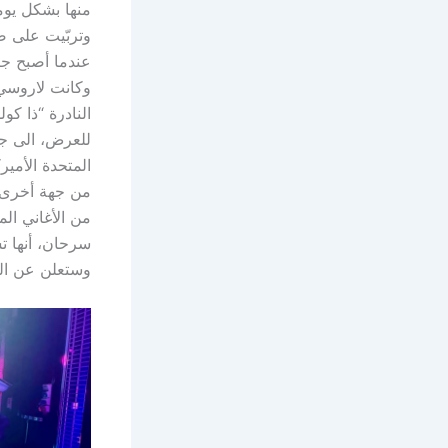
منها بشكل يوم
وتربّيت على ص
عندما أصبح جاه
وكانت لاروسي
النادرة “ذا ك
للعرض، الى جا
المتحدة الأميرك
من جهة أخرى، 
من الأغاني الم
وستعلن عن التف