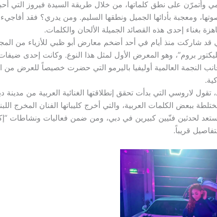
ي وأتمرّن على نطق كلماتها، من خلال طريقة السيدة فيروز التي أحبها
وتها، ومعجبة بأدائها الجميل ونطقها السليم. ومن يدري؟ فقد أفاجيء 
زة بغناء إحدى هذه القصائد الجميلة الألحان والكلمات.
 قد شاركت منذ أيام في أحد أضخم معارض أبو ظبي للأزياء من الم
ولليكتور بروم”، وهو المعرض الأول لمثل هذا النوع. وكانت إحدى ضيف
نب النجمة العالمية أوليفيا باليرمو التي حضرت خصيصاً للعرض من ال
ية.
تقول لاروسي التي بدأت تحقق إنطلاقتها الغنائية العربية من مدينة د
ختلطة ببعض الكلمات العربية، والتي أخرج كليباتها الفنان المخرج اللب
اصيل قريباً.