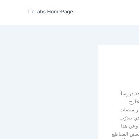
TieLabs HomePage
خذ دروساً
خارج
بر منصات
هي تتدرّب
 وعن هذا
 بعض المقاطع