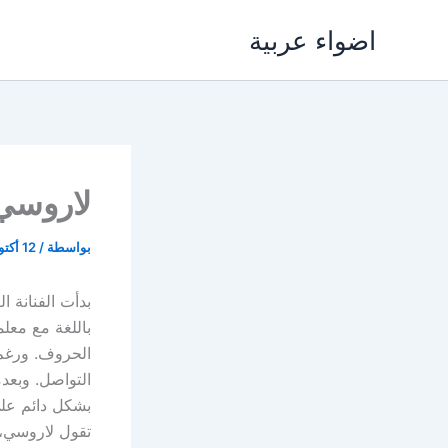
خطي
اضواء عربية
لى
لمحتوى
لاروسي 
بواسطة
/
12 أكتوبر، 2021
بدأت الفنانة ال
باللغة مع معلمت
الحروف. ورغم 
التواصل. وبعدم
بشكل دائم على
تقول لاروسي، 