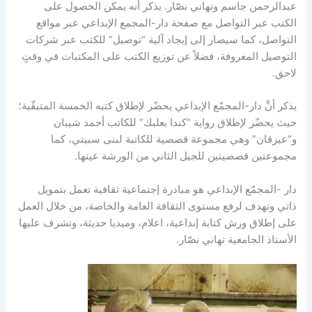
عبدالرحمن جاسم وتهاني نصّار. يذكر أنه يمكن الحصول على
الكتب عبر التواصل مع صفحة دار-المجمع الإبداعي عبر مواقع
التواصل، كما سيصار إلى إيجاد آلية “توصيل” للكتب عبر شركات
التوصيل المعروفة، فضلاً عن توزيع الكتب على المكتبات في وقتٍ
لاحق.
يذكر أنَّ دار-المجمّع الإبداعي يحضّر لإطلاق كتبه الخمسة المتبقّية؛
حيث يحضّر لإطلاق رواية “كندا بعلبك” للكاتب أحمد شيبان
و”عيزقان” وهي مجموعة قصصية للكاتبة لبنى سبيتي، كما
مجموعتين قصصيتين للجيل الثاني من الورشة عينها.
دار -المجمّع الإبداعي هو مبادرة إجتماعية ثقافية تعمل بتمويل
ذاتي وتهدف لرفع مستوى الثقافة العامة والخاصة، من خلال العمل
على إطلاق ورش كتابة إبداعية، اعلام، وميديا حديثة، وتشرف عليها
الأستاذ الجامعية تهاني نصّار.