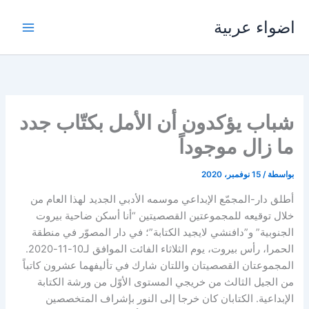
خطي
اضواء عربية
لى
لمحتوى
شباب يؤكدون أن الأمل بكتّاب جدد
ما زال موجوداً
بواسطة
/
15 نوفمبر، 2020
أطلق دار-المجمّع الإبداعي موسمه الأدبي الجديد لهذا العام من
خلال توقيعه للمجموعتين القصصيتين “أنا أسكن ضاحية بيروت
الجنوبية” و”دافنشي لايجيد الكتابة”؛ في دار المصوّر في منطقة
الحمرا، رأس بيروت، يوم الثلاثاء الفائت الموافق لـ10-11-2020.
المجموعتان القصصيتان واللتان شارك في تأليفهما عشرون كاتباً
من الجيل الثالث من خريجي المستوى الأوّل من ورشة الكتابة
الإبداعية. الكتابان كان خرجا إلى النور بإشراف المتخصصين