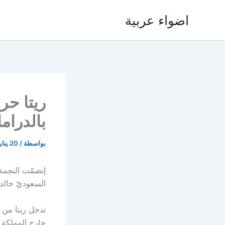
خطي
اضواء عربية
لى
لمحتوى
ريتا حر
بالدرام
بواسطة
/
20 يناير، 2020
إنضمّت النجمة
السعوديّ خالد
خارج المملكة ا