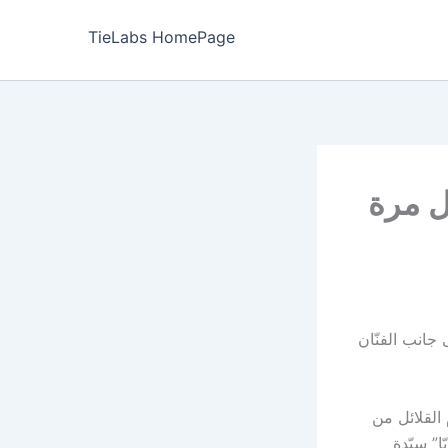
TieLabs HomePage
ل مرة
جانب الفنّان
تكون من بين النجوم القلائل من
ا” سيّدة