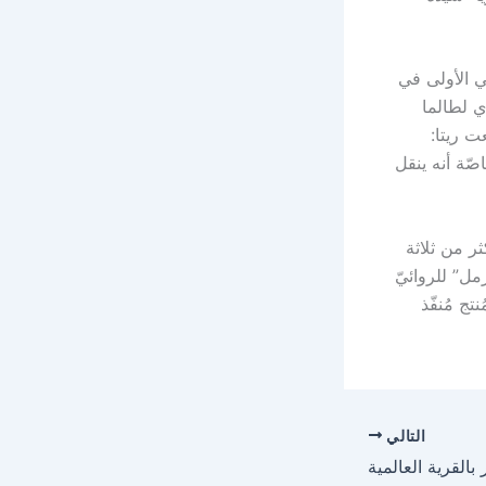
ي الأولى في
ي لطالما
ت ريتا:
صّة أنه ينقل
ثر من ثلاثة
مل” للروائيّ
اج ماجد الربيعان وإنتاج هيئة الإذاعة والتلفزيون قناة SBC ومُنتج مُنفّذ
التالي
القرية العالمية