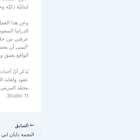
لبنانيّة ذكيّة 
وعن هذا العمل 
الدراما السعود
عرفني من خلال 
“أتمنى أن يحصد
الواقع بعمق وس
يُذكر أنّ أحدا
عقود ولغاية ا
Studio 11.
السابق