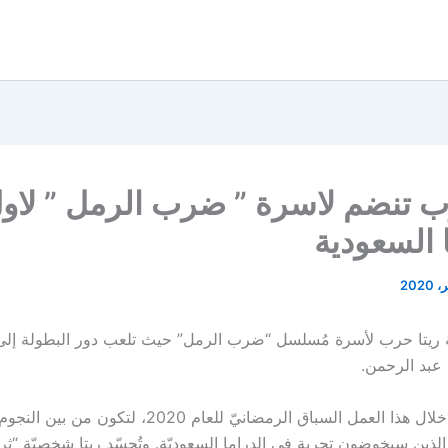
ب تنضم لاسرة ” ضرب الرمل ” لاو
ا السعودية
 ريتا حرب لأسرة مُسلسل “ضرب الرمل” حيث تلعب دور البطولة إلى 
 عبد الرحمن.
تدخل ريتا من خلال هذا العمل السباق الرمضانيّ للعام 2020، ل
لذين سيخوضون تجربة في الدراما السعوديّة. وتُجسّد ريتا شخصيّة “ثريّ