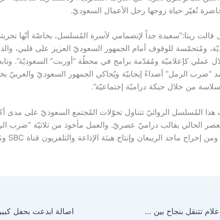
وحاضرة تُغيّر حياة زوجها رجل الأعمال السعوديّ.
قالت ريتا:”سعيدة جداً لإنضمامي لأسرة المُسلسل، بخاصّة أنّها تجربت
يّة، ومُتحمّسة للوقوف أمام الجمهور السعوديّ العزيز على قلبي، والذ
عملي كإعلاميّة ومُقدّمة برامج في محطّة “أوربت” السعوديّة”. وتابع
 “ضرب الرمل” أصداءً إيجابيّة ويُحاكي الجمهور السعوديّ والعربيّ بخا
لاسة من خلال حبكة دراميّة إجتماعيّة”.
ث هذا المُسلسل الروائيّ تتناول تحوّلات المُجتمع السعوديّ على مدى أك
لعصر الحالي بقالب دراميّ عصريّ. والعمل مأخوذ من ثلاثيّة “ضرب الر
محمّد المزيني ومن إخر
النجمة دايان ابي علام تتنقل بنجاح بين الدراما العربية
اصالة ابدعت بحفل كبير ب