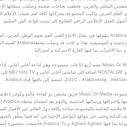
صعيدين المحلي والعربي، فحققت نجاحات ضخمة وصنّفت منصّاتها الإعلا
أي العام العربي. واكبت المجموعة بشركاتها كافة أهم تقنيات الإعلام ا
ول العمل الإعلامي الراقي الطامح إلى تثبيت قواعد الفن السليم.
عرفت شركة Arabica بتفوقها في مجال الانتاج الفني لأهم نجوم الوطن العربي
خلال قنواتها الرياضية و الموسيقية. هذا
دنيا الاغتراب بما فيها القارة الاميركية و استراليا.
مجموعة Music Or Media تضم أربع إذاعات مسموعة وهي اذاعة أغاني أغاني، 
وإذاعتي NRJ و STALGIE
2U2C ، Arabooking، لتنضم إلى باقتها قناة Arabica.
يشرف على مجموعة Music Or Media فريق مختص ذو كفاءة عالية وكوادر 
ومعروفة بمهنيته
لاعلامية الخاصة بالمجموعة متاحة بكافة دول العالم عبر الأقمار الصن
ف الذكية وحتى عبر مواقع التواصل الإجتماعي، أما فيما يتعلّق بالشؤو
الخاصة بالمجموعة بما فيها Aghani Aghani و Arabica Tv فأصبحت