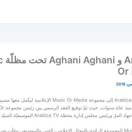
abica
Or
انضمّ تلفزيون Arabica إلى مجموعة Music Or Media الإعلامية 
سبق أن بدأت منذ ع
Music Or Media المجموعة الرائدة بالمجال الإعلامي، الفني والموسيقي تبوّأت ش