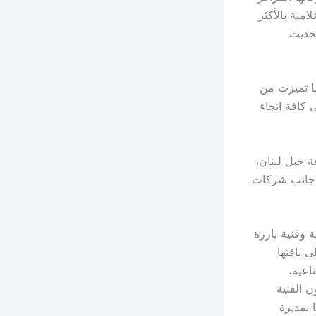
مية بالأكثر
لحديث
، كما تميزت من
، و كانت قد وصلت محطةArabica الفنية الى كافة انحاء
إذاعة جبل لبنان،
NO إضافة إلى شاشتي أغاني أغاني و NRJ Hits TV إلى جانب شركات
إعلامية وفنية بارزة
ا واحترافها ورسالتها السامية، واليوم بعد انضمام محطة Arabica إلى باقتها
اعية،
ن الفنية
 محصورة أيضا بمديرة