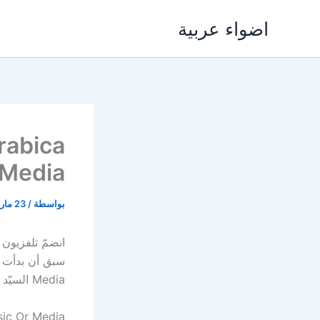
خطي
اضواء عربية
لى
لمحتوى
 Media
بواسطة
/
23 مارس، 2018
Media السيّد جهاد المرّ ورئيس مجلس إدارة محطة Arabica TV الموسيقيّة السيّد محمد ياسين.