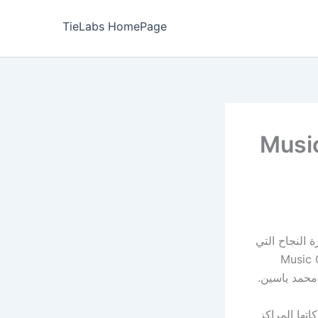
TieLabs HomePage
Ar و Aghani Aghani تحت مظلّة Music
ليكمل معها مسيرة النجاح التي
دّة سنوات، حيث تمّ توقيع العقد الرسمي بين رئيس مجموعة Music Or
ركاتها المراكز