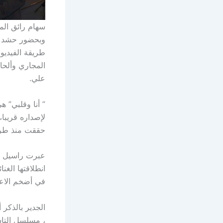
سهام رائق الم
وبحضور حشد كب
طريقة الفيديو
المجاري وألحا
علي.
” أنا وقلبي” 
لإصداره قريبا،
حققت منذ طرحه
عبرت راسيل خل
انطلاقتها الغن
في أضخم الاعما
الجدير بالذك
، مسلسل التاس