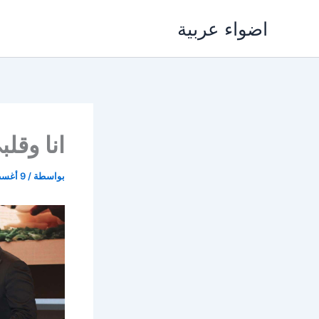
خطي
اضواء عربية
لى
لمحتوى
انا وقل
بواسطة
/
9 أغسطس، 2019