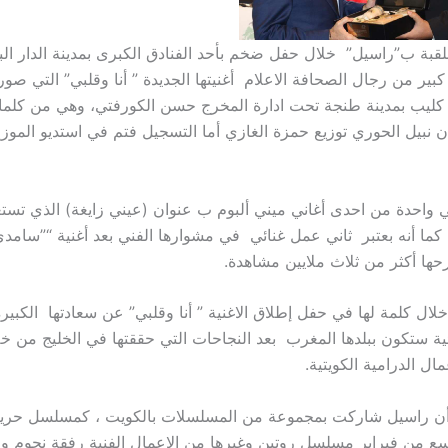
لقبة ب”راسيل” خلال حفل ضخم بأحد الفنادق الكبرى بمدينة الدار الب
ير من رجال الصحافة الاعلام أغنيتها الجديدة ” أنا وقلبي” التي صور
 كليب بمدينة طنجة تحت ادارة المخرج حسن الكورفتي، وهي من كلم
ن نبيل الحوري توزيع حمزة الغازي أما التسجيل فتم في استديو المو
هي واحدة من احدى أغاني ميني ألبوم ب عنوان (عيني زايغة) الذي تست
 كما أنه بعتبر ثاني عمل غنائي في مشوارها الفني بعد أغنية “”سامدي
ا أكثر من ثلاث ملايين مشاهدة.
ال كلمة لها في حفل إطلاق الاغنية ” أنا وقلبي” عن سعادتها الكبير
ائية ستكون ببلدها المغرب بعد النجاحات التي حققتها في الخليج من خ
ل الدرامية الكويتية.
ر أن راسيل شاركت بمجموعة من المسلسلات بالكويت ، كمسلسل حري
ع من فبراير مسلسل روتين وغيرها من الاعمال الفنية رفقة نجوم و