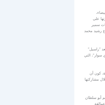
يضاء،
تها على
ات سمير
زع رشيد محمد
عد ”راسيل”
 سوار”، التي
ة، كون أن
لال مشاركتها
م أبو سلطان
عمالقة