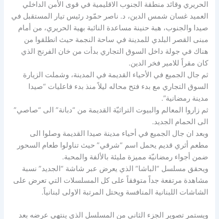
الحريري وقائد منطقة الجنوب الاقليمية في قوى الأمن الداخلي
العميد غسان شمس الدين، د. ناصر حمّود رئيس تيار المستقبل في
صيدا والجنوب، هبة حنينة مساعدة النائبة بهية الحريري، من أمام
مبنى القصر البلدي للمدينة في ساحة النجمة حيث انطلقوا من
هناك في جولة داخل السوق التجاري بدأت من خان الفرنج الذي
كان مقراً للامير فخر الدين.
ثم جال الجميع في الأحياء القديمة في المدينة، وشملت الزيارة
السوق التجاري مع بدء فتح محاله ليلاً منذ بدء فاعليات “صيدا
مدينة رمضانية”.
ثم زاروا المعالم والبيوت التراثيّة القديمة من “دبانة” الى “صاصي”
الى الحمام الجديد.
وبعد ان جال الجميع في أحياء مدينة صيدا القديمة وصلوا الى
مطعم أثري قديم يحمل اسم “شرقي” حيث تناولوا طعام السحور
ضمن أجواء رمضانيّة مميزة مليئة بالألفة والمحبة.
ويحقق مسلسل “الباشا” الذي يعرض عبر شاشة “الجديد” نسبة
مشاهدة مرتفعة جداً متوفقاً على كل المسلسلات التي تعرض على
الشاشات اللبنانية المنافسة ويحتل المرتبة الاولى لبنانياً.
ويستمر تصوير الجزء الثاني من المسلسل الذي ينتهي عرضه بعد