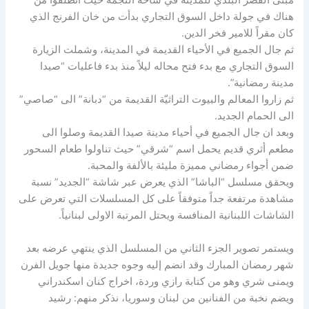
مبنى القصر البلدي للمدينة في ساحة النجمة حيث انطلقوا من
هناك في جولة داخل السوق التجاري بدأت من خان الفرنج الذي
كان مقراً للامير فخر الدين.
ثم جال الجميع في الأحياء القديمة في المدينة، وشملت الزيارة
السوق التجاري مع بدء فتح محاله ليلاً منذ بدء فاعليات “صيدا
مدينة رمضانية”.
ثم زاروا المعالم والبيوت التراثيّة القديمة من “دبانة” الى “صاصي”
الى الحمام الجديد.
وبعد ان جال الجميع في أحياء مدينة صيدا القديمة وصلوا الى
مطعم أثري قديم يحمل اسم “شرقي” حيث تناولوا طعام السحور
ضمن أجواء رمضاني مميزة مليئة بالألفة والمحبة.
ويحقق مسلسل “الباشا” الذي يعرض عبر شاشة “الجديد” نسبة
مشاهدة مرتفعة جداً متوفقاً على كل المسلسلات التي تعرض على
الشاشات اللبنانية المنافسة ويحتل المرتبة الاولى لبنانياً.
ويستمر تصوير الجزء الثاني من المسلسل الذي ينتهي عرضه بعد
شهر رمضان المبارك وقد انضم إليه وجوه جديدة منها جويل الفرن
ويمنى شري وهو من كتابة رازي وردة، اخراج كنان اسكندراني
ويضم نخبة من الفنانين من لبنان وسوريا، نذكر منهم: رشيد