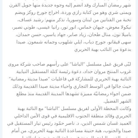
شهر رمضان المبارك وقد انضم إليه وجوه جديدة منها جويل الفرن
ويمنى شري وهو من كتابة رازي وردة، اخراج جورج روكز ويضم
نخبة من الفنانين من لبنان وسوريا، نذكر منهم: رشيد عساف،
نيكولا معوض، جيهان خماس، انور نور، رانيا عيسى، طوني نصير،
باميلا نون، منال طحان، زياد صابر، جهاد ياسين، حسن حمدان،
سهى قيقانو، جورج دياب، ايلي شلهوب وجمانه شمعون. صيدا
بدعوة من النائب بهية الحريري
لبّى فريق عمل مسلسل “الباشا” على رأسهم صاحب شركة مروى
غروب المنتج مروان حداد، دعوة رئيسة كتلة المستقبل النيابية
النائبة بهية الحريري للمشاركة في فاعليات “صيدا مدينة رمضانية”
حيث جالوا في الوسط التجاري واحياء مدينة صيدا القديمة وذلك
ضمن اجواء رمضانيّة مميزة تشهدها المدينة القديمة منذ مطلع
الشهر الفضيل.
وكانت المحطة الأولى لفريق مسلسل “الباشا” مع النائبة بهية
الحريري وقائد منطقة الجنوب الاقليمية في قوى الأمن الداخلي
العميد غسان شمس الدين، د. ناصر حمّود رئيس تيار المستقبل في
صيدا والجنوب، هبة حنينة مساعدة النائبة بهية الحريري، من أمام