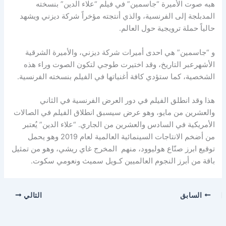
هبه صوت الأميرة “جاسمين” في فيلم “علاء الدين” بنسخته
المدبلجة إلى الفرنسية، والذي أنتجته مؤخراً شركة ديزني ويشهد
حالياً حملة ترويجية حول العالم.
و “جاسمين” هي احدى أميرات شركة ديزني، والأميرة الشرقية
الأشهرعبر التاريخ، وقد اختيرت طوجي لتكون الصوت وراء هذه
الشخصية، كما ستؤدي كافة أغنياتها في الفيلم بنسخته الفرنسية.
هذا وقد انطلق الفيلم في دور العرض الفرنسية في الثاني
والعشرين من مايو، وهو عرض سيسبق انطلاق الفيلم في الصالات
الأمريكية في السادس والعشرين من الجاري. “علاء الدين” يُعتبر
من أضخم الانتاجات السينمائية العالمية لعام 2019 وهو يحمل
توقيع ابرز صنّاع هوليوود، منهم المخرج غاي ريشي، وهو من تمثيل
باقة من أبرز النجوم العالميين كـويل سميث ونعومي سكوت.
السابق
التالي