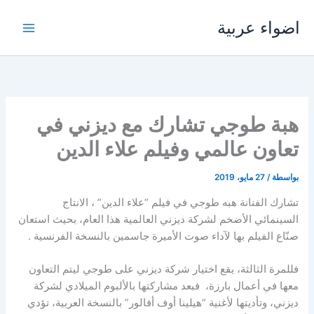
خطي
اضواء عربية
لى
لمحتوى
هبة طوجي تشارك مع ديزني في
تعاون عالمي وفيلم علاء الدين
بواسطة
/
27 مايو، 2019
تشارك الفنانة هبه طوجي في فيلم “علاء الدين” ، الانتاج
السينمائي الأضخم لشركة ديزني العالمية هذا العام، بحيث استعان
صنّاع الفيلم بها لآداء صوت الأميرة جاسمين بالنسخة الفرنسية .
فللمرة الثالثة، يقع اختيار شركة ديزني على طوجي ليتم التعاون
معها في أعمال بارزة، فبعد مشاركتها بالألبوم الميلادي لشركة
ديزني، وتأديتها لأغنية “هيلينا أوف أفالور” بالنسخة العربية، تؤدي