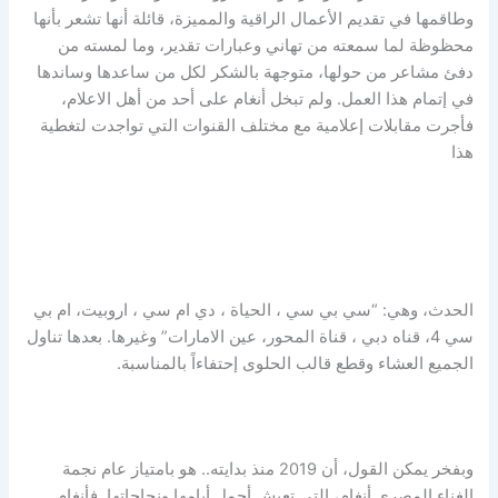
وطاقمها في تقديم الأعمال الراقية والمميزة، قائلة أنها تشعر بأنها
محظوظة لما سمعته من تهاني وعبارات تقدير، وما لمسته من
دفئ مشاعر من حولها، متوجهة بالشكر لكل من ساعدها وساندها
في إتمام هذا العمل. ولم تبخل أنغام على أحد من أهل الاعلام،
فأجرت مقابلات إعلامية مع مختلف القنوات التي تواجدت لتغطية
هذا
الحدث، وهي: “سي بي سي ، الحياة ، دي ام سي ، اروبيت، ام بي
سي 4، قناه دبي ، قناة المحور، عين الامارات” وغيرها. بعدها تناول
الجميع العشاء وقطع قالب الحلوى إحتفاءاً بالمناسبة.
وبفخر يمكن القول، أن 2019 منذ بدايته.. هو بامتياز عام نجمة
الغناء المصري أنغام، التي تعيش أجمل أيامها ونجاحاتها. فأنغام