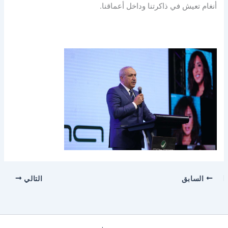
أنغام تعيش في ذاكرتنا وداخل أعماقنا.
السابق
التالي