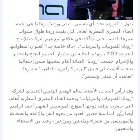
يقول : “الوردة تحت أي مسمى.. تبقى وردة”.. وهكذا هي نجمة
الغناء المصري المطربة أنغام، التي بقيت وردة طوال سنوات
عمرها الفنية ، حتى شكّلت في علاقتها مع هرم شركات الإنتاج
“روتانا للصوتيات والمرئيات”، “حالة خاصة جدا” كعنوان أسطوانتها
الجديدة 2019 ، وبهذه الثنائية من مشوار الحب والنجاح والتقدير
والإحترام، جمعت “روتانا” الفنانة أنغام بمحبيها ضمن إحتفالية
ضخمة أقيمت في فندق “الريتز كارلتون- القاهرة” شعارها:
“تعاهدنا أن نلتقي ونستمر”.
وقد ترأس الحدث، الأستاذ سالم الهندي الرئيس التنفيذي لشركة
“روتانا للصوتيات والمرئيات” ونجمة الغناء المصري المطربة أنغام،
التي حضرت برفقة زوجها الموزع الموسيقي الشهير أحمد ابراهيم.
أيضا زيّن المناسبة حضور العديد من نجوم الفن والإعلام والصحافة
والموسيقى من شعراء وملحنين وموزعين، وعدد من الاصدقاء
والمحبين.