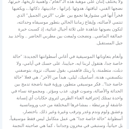
ولا يختلف إثنان على موهبة هذه الـ”أنغام”، وأهمية تاريخها، خبرتها،
نضجها الفني، لباقتها، هدوئها ،إتزانها ، جاذبيتها، ذكائها..، ويكفيها
فخراً أنها في مشوارها تجمع بين طرب “الزمن الجميل” الذي
تنتمي لأصالته، وإيقاع زماننا الحالي بتطور موسيقاه وحداثته،
لتكون بصوتها شاهدة على ثلاثة أجيال غنائية، إذ كسبت خبرة
عمالقة الماضي.. ونضجت ولمعت بين مطربي الحاضر .. وتأخذ بيد
جيل المستقبل.
وأنغام بتعاوناتها الموسيقية في أغاني أسطوانتها الجديدة: “حالة
خاصة جدا، هتقول لربنا ايه، حبايبنا، على حسك في أيامي، ولا
دبلت، متطمنة، يا ريتك فاهمني، بقول نسياك، نزوة، بتوصفني
بتكسفني، هدنة، أساميك، ليلى، هبدأ من الآخر”، هي فعلا “حالة
خاصة جدا”.. فكر موسيقي متطور، ورؤية فنية ناضجة تدمج بين
الحداثة والأصالة، وصوت قوي، عذب ومؤثر.. ومجموعة نساء في
واحدة تمتلك إحترافية الغناء الطربي لتروي حكايات أي إنسانة
عاشقة أو مرتبطة ، بمشاعرها المختلفة من حب ورومانسية
وعشق ولوم وندم وغدر وترقب وغيرة وغير ذلك. باختصار،
أسطوانة “حالة خاصة جدا” هي عمل متكامل ليس فقط موسيقياً،
بل حياتياً، وستبقى في مخزون وجداننا ، كما هي صاحبته النجمة