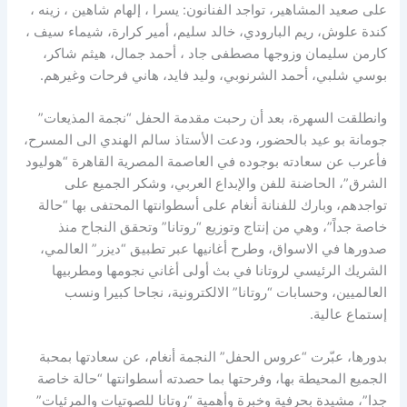
على صعيد المشاهير، تواجد الفنانون: يسرا ، إلهام شاهين ، زينه ،
كندة علوش، ريم البارودي، خالد سليم، أمير كرارة، شيماء سيف ،
كارمن سليمان وزوجها مصطفى جاد ، أحمد جمال، هيثم شاكر،
بوسي شلبي، أحمد الشرنوبي، وليد فايد، هاني فرحات وغيرهم.
وانطلقت السهرة، بعد أن رحبت مقدمة الحفل “نجمة المذيعات”
جومانة بو عيد بالحضور، ودعت الأستاذ سالم الهندي الى المسرح،
فأعرب عن سعادته بوجوده في العاصمة المصرية القاهرة “هوليود
الشرق”، الحاضنة للفن والإبداع العربي، وشكر الجميع على
تواجدهم، وبارك للفنانة أنغام على أسطوانتها المحتفى بها “حالة
خاصة جداً”، وهي من إنتاج وتوزيع “روتانا” وتحقق النجاح منذ
صدورها في الاسواق، وطرح أغانيها عبر تطبيق “ديزر” العالمي،
الشريك الرئيسي لروتانا في بث أولى أغاني نجومها ومطربيها
العالميين، وحسابات “روتانا” الالكترونية، نجاحا كبيرا ونسب
إستماع عالية.
بدورها، عبّرت “عروس الحفل” النجمة أنغام، عن سعادتها بمحبة
الجميع المحيطة بها، وفرحتها بما حصدته أسطوانتها “حالة خاصة
جدا”، مشيدة بحرفية وخبرة وأهمية “روتانا للصوتيات والمرئيات”