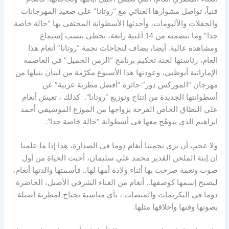
فنياً، تواصل مشوارها الغنائي مع “روتانا” على صعيد المهرجانات
والحفلات والألبومات، وأحدثها الأسطوانة المحتفى بها “حالة خاصة
جدا” وما تتضمنه من 14 أغنية رائعة، تحظى بنسب إستماع
ومشاهدة عالية. أيضا، يضاف لنجاحات نجمة “روتانا” أنغام هذا
العام، رئاستها لجنة تحكيم برنامج “الزمن الجميل” في العاصمة
الإماراتية أبوظبي، وعودتها هذا الأسبوع مكرّمة من لبنان بنيلها من
مهرجان “الموركس دور” جائزة “أفضل مطربة عربية” عن
أسطوانتها الجديدة من إنتاج وتوزيع “روتانا”. كذلك ، تعيش أنغام
على النطاق الخاص الفرحة بزواجها من الموزع الموسيقي أحمد
ابراهيم الذي يتوهّج معها في أسطوانة “حالة خاصة جدا”.
ولا عجب أن نرى نجمتنا أنغام دوما في الصدارة، هذا إذا ما علمنا
ان إبنة الملحن القدير محمد علي سليمان، أحبت الحياة من أول
صوت ونغمة صرخت بها أثناء ولادة أمها لها.. فأسمتها والدتها أنغام،
ليصبح إسمها كوصفها.. أنغام من الغناء الشرقي الأصيل، الحاضرة
دوما في التكريمات والمنصات ، بأي مناسبة تحتاج لمطربة أصيلة
بصوتها وفنها وأخلاقها مثلها.