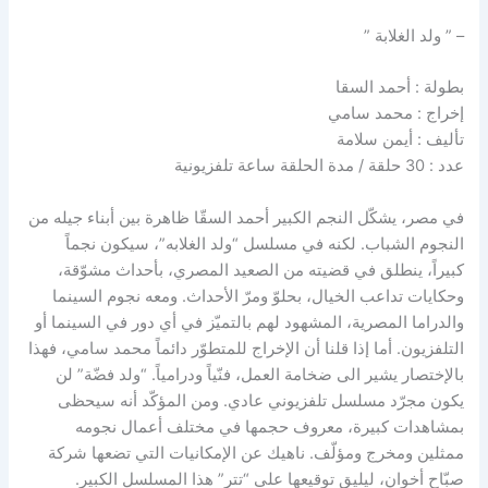
– ” ولد الغلابة ”
بطولة : أحمد السقا
إخراج : محمد سامي
تأليف : أيمن سلامة
عدد : 30 حلقة / مدة الحلقة ساعة تلفزيونية
في مصر، يشكّل النجم الكبير أحمد السقّا ظاهرة بين أبناء جيله من
النجوم الشباب. لكنه في مسلسل “ولد الغلابه”، سيكون نجماً
كبيراً، ينطلق في قضيته من الصعيد المصري، بأحداث مشوّقة،
وحكايات تداعب الخيال، بحلوّ ومرّ الأحداث. ومعه نجوم السينما
والدراما المصرية، المشهود لهم بالتميّز في أي دور في السينما أو
التلفزيون. أما إذا قلنا أن الإخراج للمتطوّر دائماً محمد سامي، فهذا
بالإختصار يشير الى ضخامة العمل، فنّياً ودرامياً. “ولد فضّة” لن
يكون مجرّد مسلسل تلفزيوني عادي. ومن المؤكّد أنه سيحظى
بمشاهدات كبيرة، معروف حجمها في مختلف أعمال نجومه
ممثلين ومخرج ومؤلّف. ناهيك عن الإمكانيات التي تضعها شركة
صبّاح أخوان، ليليق توقيعها على “تتر” هذا المسلسل الكبير.