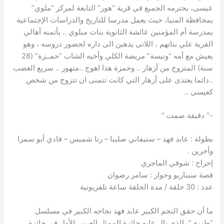
عيسى، يحترمه الجميع في قرية “هور” التابعة لمركز “ملوي”
بمحافظة المنيا، حيث يعمل مدرسا للتاريخ والدراسات الإجتماعية
بمدرسة أم المؤمنين عائشة الثانوية بنات مبلوي .. يأتمنه أهالي
القرية علي بناتهم ، اللاتى يذهبن الى داره لحضور دروسه ، وهو
يعيش مع أمه “ونيسة” مريضة الكلي وأخيه الشاب “حمــزة” (28
سنة) المتزوج من أزهار .. وحمزة هذا اهوج ..متهور .. سريع الغضب
..دائما يعتدى على أزهار التي كانت تتمنى ان تتزوج من شخص
كعيسى ..
-” دقيقة صمت ”
بطولة : عابد فهد – ستيفاني صليبا – رنا شميس – فادي أبو سمرا
وأخرين .
إخراج : شوقي الماجري
قصة سيناريو وحوار : سامر رضوان
عدد : 30 حلقة / مدة الحلقة ساعة تلفزيونية
ما أن حقق النجم الكبير عابد فهد نجاحه الكبير في مسلسل
“طريق”، الذي نال عليه جائزة الممثل العربي الأول في جائزة