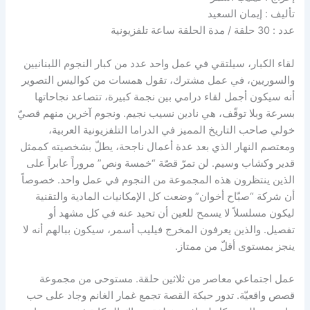
تأليف : إيمان السعيد
عدد : 30 حلقة / مدة الحلقة ساعة تلفزيونية
لقاء الكبار، سيلتقي في عمل واحد عدد من كبار النجوم اللبنانيين
والسوريين، في عمل مشترك، تقول همسات من كواليس التصوير
أنه سيكون أجمل لقاء درامي بين نجمة كبيرة، تتصاعد نجاحاتها
بسرعة وبلا توقّف، هي نادين نسيب نجيم. ونجوم آخرين منهم قصيّ
خولي صاحب التاريخ المميز في الدراما التلفزيونية العربية،
ومعتصم النهار الذي بعد عدة أعمال ناجحة، يطلّ بشخصيته كممثل
قدير وكشاب وسيم. لن تمرّ قصّة “خمسة ونص” مروراً عابراً على
الذين ينتظرون هذه المجموعة من النجوم في عمل واحد. خصوصاً
أن شركة “صبّاح أخوان” وضعت كل الإمكانيات المادية والتقنية
ليكون مسلسلاً لا يسمح للعين أن تحيد عنه في كل مشهد أو
تفصيل. والذين يعرفون المخرج فيليب أسمر، سيكون ببالهم أنه لا
ينجز بمستوى أقلّ من ممتاز.
عمل اجتماعي معاصر من ثلاثين حلقة. مستوحى من مجموعة
قصص واقعيّة. تدور حبكة القصة تجمع غمار الغانم وجاد على حب