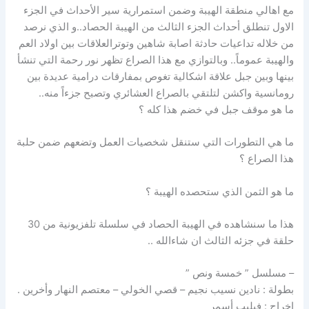
مع اهالي منطقة الهيبة وضمن استمرارية سير الأحداث في الجزء
الاول تنطلق أحداث الجزء الثالث من الهيبة الحصاد..و الذي نرصد
من خلاله تداعيات حادثة اصابة شاهين وتوترالعلاقات بين اولاد العم
والهيبة عموماً.. وبالتوازي مع هذا الصراع تظهر نور رحمة التي تنشأ
بينها وبين جبل علاقة اشكالية تغوص بمفارقات درامية عديدة بين
رومانسية واكشن لتلتقي بالصراع العشائري وتصبح جزءاً منه..
ما هو موقف جبل في خضم هذا كله ؟
ما هي التطورات التي ستنقل شخصيات العمل وتضعهم ضمن حلبة
هذا الصراع ؟
ما هو الثمن الذي ستحصده الهيبة ؟
هذا ما سنشاهده في الهيبة الحصاد في سلسلة تلفزيونية من 30
حلقة في جزئه الثالث ان شاءالله ..
– مسلسل ” خمسة ونص ”
بطولة : نادين نسيب نجيم – قصي الخولي – معتصم النهار وأخرين .
إخراج : فيليب أسمر