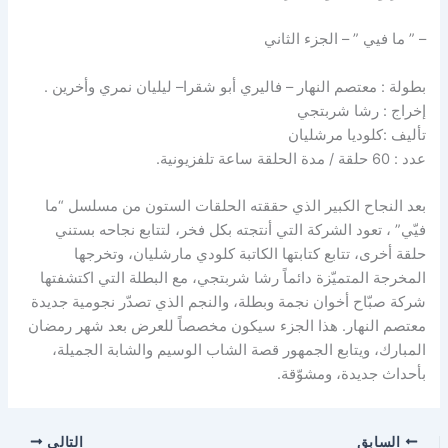
– ” ما فيي ” – الجزء الثاني
بطولة : معتصم النهار – فاليري أبو شقرا– ليليان نمري وأخرين .
إخراج : رشا شربتجي
تأليف :كلوديا مرشليان
عدد : 60 حلقة / مدة الحلقة ساعة تلفزيونية.
بعد النجاح الكبير الذي حققته الحلقات الستون من مسلسل “ما
فيّي” ، تعود الشركة التي أنتجته بكل فخر، لتتابع نجاحه بستني
حلقة أخرى، تتابع كتابتها الكاتبة كلودي مارشليان، وتخرجها
المخرجة المتميّزة دائماً رشا شربتجي، مع البطلة التي اكتشفتها
شركة صبّاح أخوان نجمة وبطلة، والنجم الذي تصدّر نجومية جديدة
معتصم النهار. هذا الجزء سيكون مخصصاً للعرض بعد شهر رمضان
المبارك، ويتابع الجمهور قصة الشاب الوسيم والشابة الجميلة،
بأحداث جديدة، ومشوّقة.
السابق
التالي