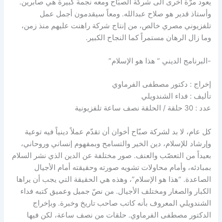
يعود مرّة أخرى الى شركة الصبّاح ومعه نجمة كبيرة هي صابرين.
وأستاذ قدير هو صلاح عبدالله. ومعاً سيقدمون أجمل عمل
تلفزيوني مصري خالص، من إنتاج شركة راهنت عليهم منذ زمن،
وما زال الرهان مستمراً كما النجاح الكبير.
-البرنامج الديني ” هذا هو الإسلام”
إخراج : دكتور مصطفى الفرماوي
تأليف : فداء الشندويلي
عدد : 30 حلقة / الحلقة نصف ساعة تلفزيونية
كل عام، لا بد لشركة صبّاح أخوان أن تقدّم عملاً دينياً فيه توعية
وإرشاد للإسلام، دين الخير والتسامح وبمفهوم إنساني وروحاني،
بعيداً من التعصّب والعنف. صور مختلفة عن الدين الذي نشر السلام
بمبادئه، وأمام محاولات تشويه صورته وحقيقته أمام الأجيال
الصاعدة. “هذا هو الإسلام”، وهذه هي الحقيقة التي يجب أن يراها
الكبار والصغار ومختلف الأجيال. من نصّ جميل وعميق كتبه فداء
الشندويلي المعروف بأنه كاتب صاحب تاريخ وخبرة. وبإخراج
الدكتور مصطفى الفرماوي. حلقات من نصف ساعة، لكن فيها