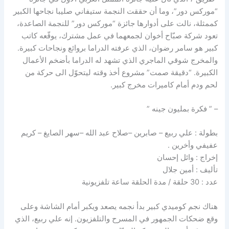
“موركس دور”، وما أن حققت النجمة ستيفاني صليبا نجاحها الكبير
كممثلة، نالت على أدوارها جائزة “موركس دور” للنجمة الصاعدة،
تعود شركة صبّاح أخوان لجمعهما في عمل مشترك، يوقّعه كاتب
كبير هو سامر رضوان، الذي عرفته الدراما بروائع ونجاحات كبيرة.
والمخرج شوقي الماجري الذي تشهد له الدراما بأضخم الأعمال
الكبيرة. “دقيقة صمت” مشروع أخذ وقته ليتحوّل الى حركة من
لحم ودم أمام كاميرات مخرج كبير.
– ” فكرة بمليون جينه ”
بطولة : علي ربيع – صابرين –صلاح عبد الله –سهر الصايغ – كريم
عفيفي وأخرين .
إخراج : وائل إحسان
تأليف : أمين جلال
عدد : 30 حلقة / مدة الحلقة ساعة تلفزيونية
هناك نجم كوميدي كبير بدأ نجمه يصعد ويكبر أمام الشاشة وعلى
وقع ضحكات الجمهور في المسرح والتلفزيون. إنه علي ربيع، الذي