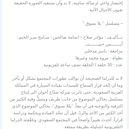
إختصار واعي لرسالة سامية، لا بد وأن تستعيد الصورة الحقيقة
بعيون الأجيال الآتية.
– مسلسل ” يلا نسوق ”
تـــأليــف : مؤاذر صلاح – اسامة صالحين- سـامح سـر الختم-
أيــــــــمن حبيــــــــب
مراجعة : ياسر مدخلي
بطولة : مروة محمد وغيرها
عدد : 30 حلقة / الحلقة نصف ساعة تلفزيونية
لا بد للدراما الصحيحة أن تواكب تطورات المجتمع بشكل أو بآخر.
وما أن إتُخذ قرار السماح للسيدات بقيادة السيارة في المملكة
العربية السعودية، حتى بادرت شركة صبّاح أخوان الى إنتاج
مسلسل يحاكي الموضوع من جانب طريف ومسلٍّ وفيه الكثير من
الترفيه والتوعية في آن معاً. “يللا نسوق”، يحاكي الموضوع الذي
أخذ الكثير من الأخذ والردّ، قبل أن تتخّذ القيادة وبحكمة ودراسة
قراراً، أحدث تغييراً واضحاً في المجتمع السعودي. وتلقّفته الدراما
التلفزيونية لتتناوله بطريقة ممتعة.