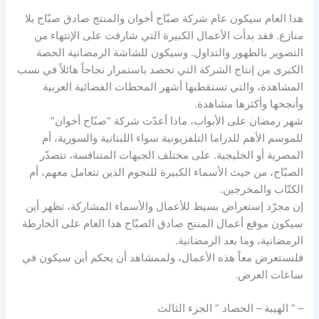
هذا العام سيكون عام شركة صبّاح أخوان والمنتج صادق صبّاح بلا
منازع. فقد بدأت الأعمال الكبيرة التي شارفت على الإنتهاء من
التصوير بالظهور والتداول. وسيكون للشاشة الرمضانية الحصة
الكبرى من إنتاج الشركة التي تحصد باستمرار نجاحاً هائلاً في نسب
المشاهدة، والتي تستقطبها أشهر المحطات الفضائية العربية
وأنجحها وأكثرها مشاهدة.
شهر رمضان على الأبواب، ماذا أعدّت شركة “صبّاح أخوان”
للموسم الأهم للدراما التلفزيونية سواء اللبنانية والسورية، أم
المصرية أو الخليجية. على مختلف الجبهات المتنافسة، تتصدّر
الصبّاح، من حيث الأسماء الكبيرة للنجوم الذين تتعامل معهم، أم
الكتّاب والمخرجين.
إن مجرّد إستعراض بسيط للأعمال والأسماء المشاركة، تظهر أين
سيكون موقع أعمال المنتج صادق الصبّاح هذا العام على الخارطة
الرمضانية، وما بعد الرمضانية.
فلنستعرض معاً هذه الأعمال، ولممشاهد أن يحكم أين سيكون في
ساعات العرض.
– ” الهيبة – الحصاد ” الجزء الثالث