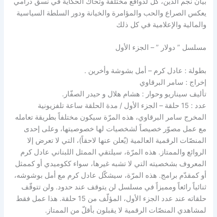
بيان نجم الدين، كل لدوافع مختلفة وتحاك الحكاية في نسق درامي
يعكس الصراع والحب والمؤامرة والخيانة ودور السلطة السياسية
والمالية والإعلامية في كل ذلك
مسلسل ” دولار ” – الجزء الأول
بطولة : عادل كرم – أمل بشوشة وأخرين .
إخراج : سامر البرقاوي
تأليف سيناريو وحوار : هشام هلال و حيدر الصفّار.
عدد : 15 حلقة – الجزء الأول / مدة الحلقة ساعة تلفزيونية
المخرج سامر البرقاوي، هذه المرّة سيكون مختلفاً بطريقة تعامله
مع عمل مصوّر خصيصاً لشخصيات لها خصوصيتها، وعلى إحدى
المنصّات الرقمية العالمية (يُعلن عنها لاحقاً)، التي لا تعرض إلا
الروائع والممتاز. هذه المرّة، سيلتقي الممثل اللبناني عادل كرم
المعروف بشخصيته التي لا تشبه غيرها، سواء ككوميدي أو كممثل
أو كمقدّم برامج. هذه المرّة، سيشكّل عادل كرم مع أمل بوشوشه،
ثنائياً رائعاً ومميزاً في مسلسل لن يتوقف عند حدود. ولن تتوقّف
حلقاته عند عدد الجزء الأول، المؤلّف من 15 حلقة. هذا عمل فقط
لمشاهدي المنصّات الرقمية لا يقبلون بأقلّ من الممتاز.