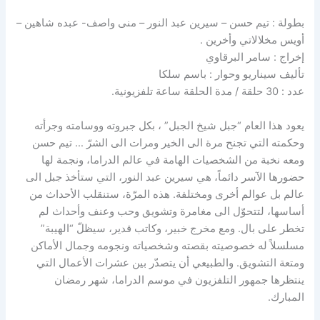
بطولة : تيم حسن – سيرين عبد النور – منى واصف- عبده شاهين –
أويس مخلالاتي وأخرين .
إخراج : سامر البرقاوي
تأليف سيناريو وحوار : باسم سلكا
عدد : 30 حلقة / مدة الحلقة ساعة تلفزيونية.
يعود هذا العام “جبل شيخ الجبل” ، بكل جبروته ووسامته وجرأته
وحكمته التي تجنح مرة الى الخير ومرات الى الشرّ … تيم حسن
ومعه نخبة من الشخصيات الهامة في عالم الدراما، ونجمة لها
حضورها الآسر دائماً، هي سيرين عبد النور، التي ستأخذ جبل الى
عالم بل عوالم أخرى ومختلفة. هذه المرّة، ستنقلب الأحداث من
أساسها، لتتحوّل الى مغامرة وتشويق وحب وعنف وأحداث لم
تخطر على بال. ومع مخرج خبير، وكاتب قدير، سيظلّ “الهيبة”
مسلسلاً له خصوصيته بقصته وشخصياته ونجومه وجمال الأماكن
ومتعة التشويق. والطبيعي أن يتصدّر بين عشرات الأعمال التي
ينتظرها جمهور التلفزيون في موسم الدراما، شهر رمضان
المبارك.