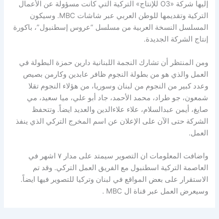
إليها شركة «O3 للإنتاج» التركية التي كانت مسؤولة عن الأعمال
التركية وتقديمها للوطن العربي عبر شاشات MBC. وسيكون
المسلسل النسخة العربية من مسلسل “عروس إسطنبول”، باكورة
إنتاج الشركة الجديدة.
ومن المنتظر أن تشارك النجمة اللبنانية دارين حمزة البطولة في
العمل والذي هو من بطولة النجوم ظافر عابدين وكارمن بصيص
وعدد كبير من النجوم من لبنان وسوريا، من هؤلاء النجوم تقلا
شمعون، جو طراد، محمد الأحمد، جاد أبو علي، ميا سعيد، مي
صايغ، أيمن عبدالسلام، علاء علاءالدين والعديد ايضاً. وتتحفظ
الشركة حتى الآن على الإعلان عن اسم المخرج التركي الذي ينفذ
العمل.
واضافت المعلومات ان التصوير سيمتد على مدار ٧ اشهر في
العاصمة التركية اسطنبول مع الفريق العمل التركي. وقد تم
الاستقرار على بعض المواقع في لبنان وتركيا للتصوير فيها ايضاً.
وسيعرض العمل عبر قناة ال MBC .