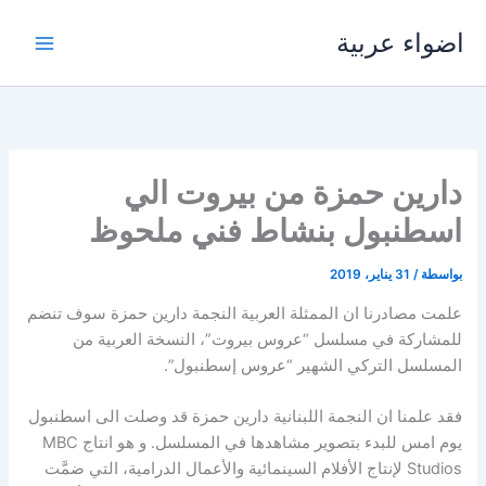
خطي
اضواء عربية
لى
لمحتوى
دارين حمزة من بيروت الي
اسطنبول بنشاط فني ملحوظ
بواسطة
/
31 يناير، 2019
علمت مصادرنا ان الممثلة العربية النجمة دارين حمزة سوف تنضم
للمشاركة في مسلسل “عروس بيروت”، النسخة العربية من
المسلسل التركي الشهير “عروس إسطنبول”.
فقد علمنا ان النجمة اللبنانية دارين حمزة قد وصلت الى اسطنبول
يوم امس للبدء بتصوير مشاهدها في المسلسل. و هو انتاج MBC
Studios لإنتاج الأفلام السينمائية والأعمال الدرامية، التي ضمَّت