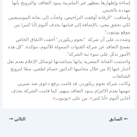
إساءة وإظهارها بمظهر غير الملتزمة ببنود التعاقد، والترويج بأنها
مهددة بالحبس.
وأضافت: “الرقابة أوقفت التراخيص، ولجأت إلى نقابة الموسيقيين
لكي تحقق معي، بالإضافة إلى قيامها بحذف ألبوم (أنا كتير) من
موقع يوتيوب”.
وشددت على أن شركة ”نجوم ريكوردز” أخفت الاتفاق الخاص
بفسخ التعاقد عن شركة القنوات الممولة للألبوم، مؤكدة: “كل هذه
الأمور تدلل على سوء نية الشركة”.
واختتمت الفنانة المصرية بيانها بمناشدتها لوسائل الإعلام بعدم نقل
أخبار عنها إلا من خلال محاميها الدكتور حسام لطفي، منعًا لترويج
الشائعات.
وكانت شركة نجوم ريكوردز، قد قامت برفع دعوى ضد شيرين
تتهمها بعدم الالتزام ببنود التعاقد بينهم، كما قامت الشركة بحذف
أغاني ألبوم «أنا كتير»، من على «يوتيوب».
السابق
التالي