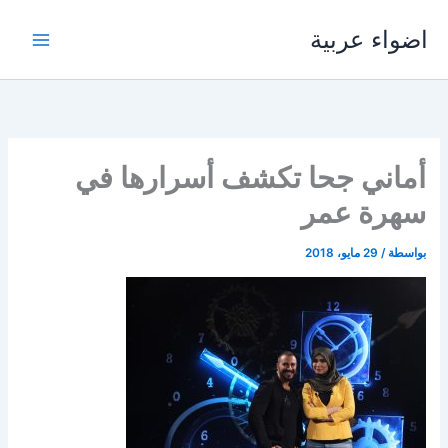
خطي
اضواء عربية
لى
لمحتوى
أماني جحا تكشف أسرارها في
سهرة عمر
بواسطة
/
29 مايو، 2018