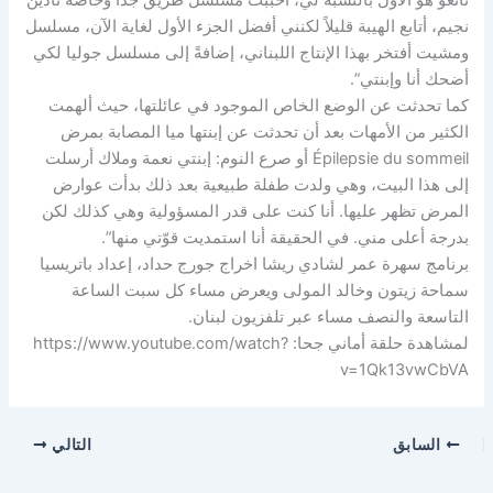
تانغو هو الأول بالنسبة لي، أحببت مسلسل طريق جداً وخاصة نادين
نجيم، أتابع الهيبة قليلاً لكنني أفضل الجزء الأول لغاية الآن، مسلسل
ومشيت أفتخر بهذا الإنتاج اللبناني، إضافةً إلى مسلسل جوليا لكي
أضحك أنا وإبنتي”.
كما تحدثت عن الوضع الخاص الموجود في عائلتها، حيث ألهمت
الكثير من الأمهات بعد أن تحدثت عن إبنتها ميا المصابة بمرض
Épilepsie du sommeil أو صرع النوم: إبنتي نعمة وملاك أرسلت
إلى هذا البيت، وهي ولدت طفلة طبيعية بعد ذلك بدأت عوارض
المرض تظهر عليها. أنا كنت على قدر المسؤولية وهي كذلك لكن
بدرجة أعلى مني. في الحقيقة أنا استمديت قوّتي منها”.
برنامج سهرة عمر لشادي ريشا اخراج جورج حداد، إعداد باتريسيا
سماحة زيتون وخالد المولى ويعرض مساء كل سبت الساعة
التاسعة والنصف مساء عبر تلفزيون لبنان.‎
لمشاهدة حلقة أماني جحا: https://www.youtube.com/watch?
v=1Qk13vwCbVA
السابق
التالي