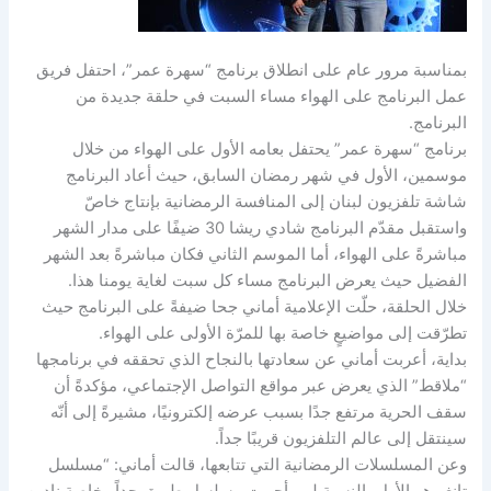
بمناسبة مرور عام على انطلاق برنامج “سهرة عمر”، احتفل فريق
عمل البرنامج على الهواء مساء السبت في حلقة جديدة من
البرنامج.
برنامج “سهرة عمر” يحتفل بعامه الأول على الهواء من خلال
موسمين، الأول في شهر رمضان السابق، حيث أعاد البرنامج
شاشة تلفزيون لبنان إلى المنافسة الرمضانية بإنتاج خاصّ
واستقبل مقدّم البرنامج شادي ريشا 30 ضيفًا على مدار الشهر
مباشرةً على الهواء، أما الموسم الثاني فكان مباشرةً بعد الشهر
الفضيل حيث يعرض البرنامج مساء كل سبت لغاية يومنا هذا.
خلال الحلقة، حلّت الإعلامية أماني جحا ضيفةً على البرنامج حيث
تطرّقت إلى مواضيعٍ خاصة بها للمرّة الأولى على الهواء.
بداية، أعربت أماني عن سعادتها بالنجاح الذي تحققه في برنامجها
“ملاقط” الذي يعرض عبر مواقع التواصل الإجتماعي، مؤكدةً أن
سقف الحرية مرتفع جدًا بسبب عرضه إلكترونيًا، مشيرةً إلى أنّه
سينتقل إلى عالم التلفزيون قريبًا جداً.
وعن المسلسلات الرمضانية التي تتابعها، قالت أماني: “مسلسل