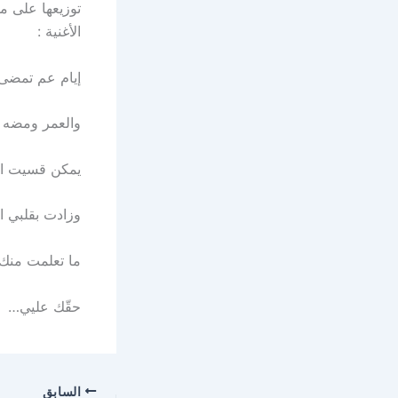
توزيعها على مخ
الأغنية :
إيام عم تمضى، 
والعمر ومضه و
يمكن قسيت الإ
وزادت بقلبي ال
ما تعلمت منك 
حقّك عليي…
السابق