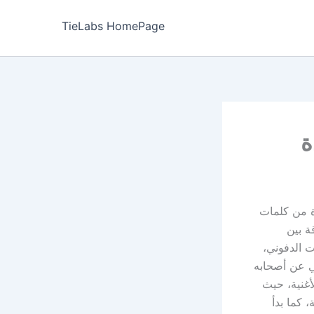
TieLabs HomePage
ة
دة من كلمات
ة بين
ت الدفوني،
ي عن أصحابه
أغنية، حيث
 كما بدأ