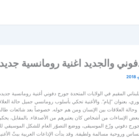
وني والجديد اغنية رومانسية جديد
للبناني المقيم في الولايات المتحدة جورج دفوني أغنية رومانسية جدي
ري، بعنوان “إيام”. والأغنية تحكي بأسلوب رومانسي جميل حالة العلاق
يا وحالة العلاقات بين الإنسان ومن هم حوله. خصوصاً بعد شائعات طال
عض الإساءات من أشخاص كان يعتبرهم من الأصدقاء. بالمقابل، يحك
. جورج دفوني وزّع الموسيقى، ووضع التصوّر العام للشكل الموسيقي لل
ساس وروحية مسالمة ولطيفة. وقد بدأت الإذاعات العربية ببثّ الأغنية،