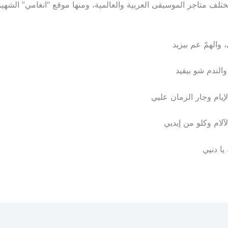
تلف متاجر الموسيقى العربية والعالمية، ومنها موقع “انغامي” الشهير
والهمّ عم بيزيد
الندم شو بيفيد
يام وجار الزمان عليي
آلام وكلو من إيديي
يا دنيي