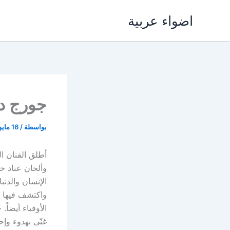
خطي
اضواء عربية
لى
لمحتوى
جورج دف
بواسطة
/
16 مايو، 2018
أطلق الفنان ا
وألحان عناد خو
الإنسان والدن
واكتشف فيها ب
الأوفياء أيضاً
غنّى بهدوء وإح