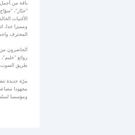
باقة من أجمل 
“جبّار”، “سوّا
الأغنيات الخا
ومميزا جدا، ا
المحترف واحس
روائع “حليم”،
طريق الصوت و
مجهودا مضاعفا 
ومؤسسا لسلسلة