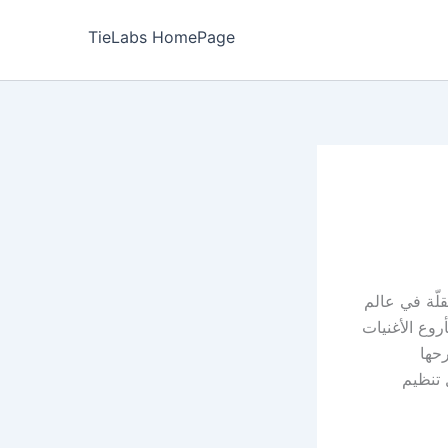
TieLabs HomePage
لّة في عالم
روع الأغنيات
حها
2 الرائدة في مجال تنظيم