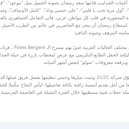
أغنيات العندليب قدّمها سعد رمضان بصوته الجميل مثل “موعود”، “قار
ح”، “أول مرة تحب يا قلبي”، “على حسبي وداد”، “كامل الأوصاف”، وغير
لدة المحفورة في قلب كل مواطن عربي، فأتى التفاعل الجماهيري بالفع
ذ استطاع رمضان أن يبحر مع الحاضرين في عالم من الطرب الأصيل ب
اسه المرهف وصوته الدافئ.
الحاضرون من مختلف الجاليات العربية غ
 ليتّخذ الحفل الطابع التكريمي مع عرض لمحطات بارزة في حياة العند
برفقة معزوفات “صولو” لبعض أشهر أغنياته.
مرّة جديدة تتفوّق شركة 2U2C وتثبت تميّزها وحسن تنظيمها بفضل فريق عملها 
من أجل تقديم أمسية راقية بكافة تفاصيلها، ليأتي النجاح مكّملا للحف
 حفلات فنية ستنظمها خلال الفترة المقبلة في العاصمة الفرنسية مع