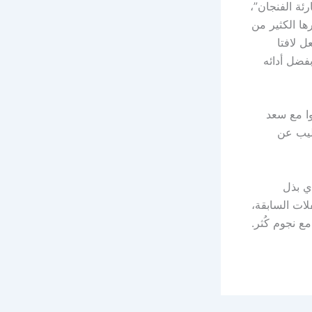
ئة الفنجان”،
ها الكثير من
ل لافتا
فضل أدائه
صّ بهم مسرح الـ Folies Bergere ، فردّدوا مع سعد
ليب عن
الذي بذل
لات السابقة،
 نجوم كُثر.