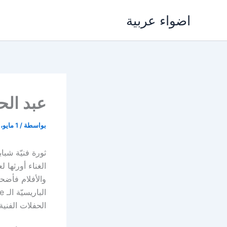
خطي
اضواء عربية
لى
لمحتوى
عبد ال
بواسطة
/
1 مايو، 2018
ثورة فنيّة شب
الغناء أورثها 
والأفلام فأضح
الحفلات الفنية