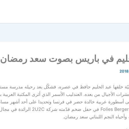
حليم في باريس بصوت سعد رمضان
ابيّة خلقها عبد الحليم حافظ في عصره، فشكّل بعد رحيله مدرسة مستق
لعشرات الأجيال من بعده. العندليب الأسمر الذي أثرى المكتبة العربية بأ
ى أسطورة عربية خالدة حضر في فرنسا وتحديدا على أحد أشهر مسار
الباريسيّة الـ Folies Bergere في حفل ضخم قدّمته شركة U2C
 وأحياه النجم اللبناني سعد رمضان.