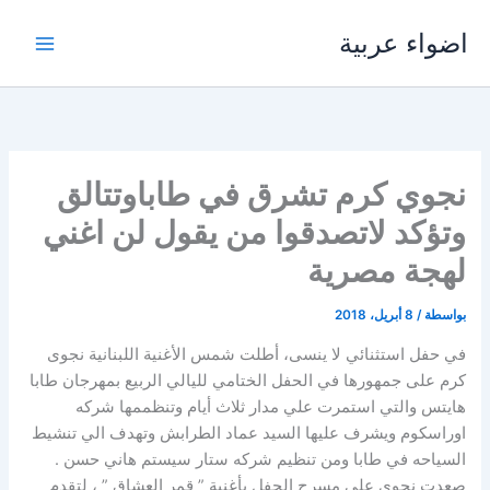
خطي
اضواء عربية
لى
لمحتوى
نجوي كرم تشرق في طاباوتتالق
وتؤكد لاتصدقوا من يقول لن اغني
لهجة مصرية
بواسطة
/
8 أبريل، 2018
في حفل استثنائي لا ينسى، أطلت شمس الأغنية اللبنانية نجوى
كرم على جمهورها في الحفل الختامي لليالي الربيع بمهرجان طابا
هايتس والتي استمرت علي مدار ثلاث أيام وتنظممها شركه
اوراسكوم ويشرف عليها السيد عماد الطرابش وتهدف الي تنشيط
السياحه في طابا ومن تنظيم شركه ستار سيستم هاني حسن .
صعدت نجوي علي مسرح الحفل بأغنية ” قمر العشاق ” ، لتقدم