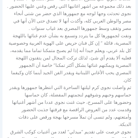
بعد ذلك مجموعه من اشهر اغانيها التي رقص وغني عليها الحضور .
نجوى تحدثت وجها لوجه مع جمهورها الذي حضر من شتى أنحاء
مصر والوطن العربي كله، وأكدت أنها لا تصدق حتى الآن أنها في
مصر وتقف وسط جمهورها المصري بعد غياب سنوات .
ونفت لجمهورها كل ما يتردد وتسمع به بشأن عدم غنائها باللهجة
المصرية، قائلة ” إن كل فنان حريص على الهوية العربية وخصوصية
كل بلد عربي، ويعلم جيدا أنه إذا لم يصبح متمكنا تماما مما يقدمه،
فعليه ألا يقدم أي شئ، لذلك تركت المجال لمن يتقنون اللهجة
المصرية ويمكنهم غنائها بشكل أكثر تمكنا” خاصة أن الجمهور
المصري يحب الأغاني اللبنانية ويقدر الفن الجيد أينما كان وكيفما
كان.
ثم واصلت نجوى كرم ليلتها الساحرة التي انتظرها جمهورها وبقدر
حماسهم وحبهم وشوقهم لنجمتهم المفضلة، كان حماسها
وحضورها على المسرح، حيث غنت نجوى عددا من أشهر أغنياتها
وقدمت عدد من العروض الراقصة مع فرقتها جذبت الحضور
وأمتعتهم، ولم تنسى أن تملأ مسرحها بهجة ورقص على دقات
الدبكة.
نجوى حرصت على تقديم “ميدلي” لعدد من أغنيات كوكب الشرق