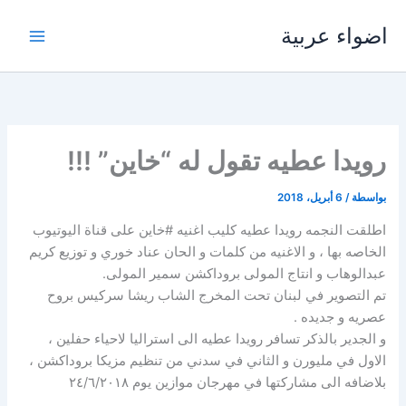
خطي
اضواء عربية
لى
لمحتوى
رويدا عطيه تقول له “خاين” !!!
بواسطة
/
6 أبريل، 2018
اطلقت النجمه رويدا عطيه كليب اغنيه #خاين على قناة اليوتيوب
الخاصه بها ، و الاغنيه من كلمات و الحان عناد خوري و توزيع كريم
عبدالوهاب و انتاج المولى بروداكشن سمير المولى.
تم التصوير في لبنان تحت المخرج الشاب ريشا سركيس بروح
عصريه و جديده .
و الجدير بالذكر تسافر رويدا عطيه الى استراليا لاحياء حفلين ،
الاول في مليورن و الثاني في سدني من تنظيم مزيكا بروداكشن ،
بلاضافه الى مشاركتها في مهرجان موازين يوم ٢٤/٦/٢٠١٨