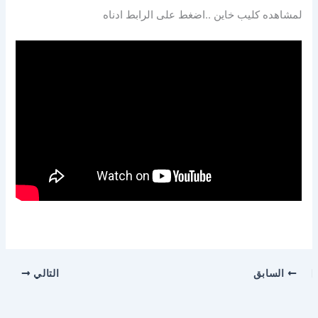
لمشاهده كليب خاين ..اضغط على الرابط ادناه
السابق
التالي