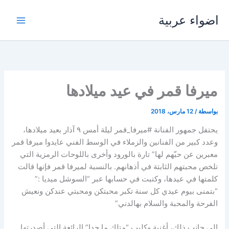
خطي
اضواء عربية
لى
لمحتوى
ميرفا قمر في عيد ميلادها
بواسطة
/
12 مارس، 2018
يحتفل جمهور الفنانة #ميرفا_قمر ليلة أمس ٩ آذار بعيد ميلادها،
وعدد كبير من الفنانين والزملاء في الوسط الفني عايدوا ميرفا قمر
معبرين عن حبّهم لها” تارة بالورود وأخرى باللوحات الرمزية التي
تلخص محبتهم الثابتة في أذهانهم. بالنسبة لميرفا قمر فإنها قالت
كلمتها في عيدها، وكتبت في حسابها عبر “السوشل ميديا :”
“بتمنى بيوم عيدي كل سنة تكبر محبتكن ومحبتي عندكن ونعيش
الفرحة والمحبة والسلام بهالدني”
إلى جانب ذلك، أغنية وكليب “متلك ما حدا” الرائعة التي أصدرتها