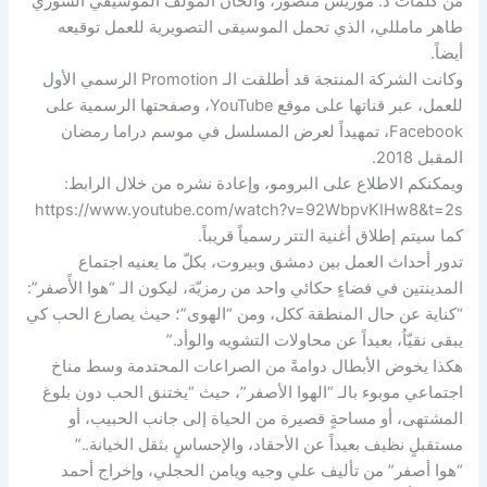
من كلمات د. موريس منصور، وألحان المؤلف الموسيقي السوري
طاهر مامللي، الذي تحمل الموسيقى التصويرية للعمل توقيعه
أيضاً.
وكانت الشركة المنتجة قد أطلقت الـ Promotion الرسمي الأول
للعمل، عبر قناتها على موقع YouTube، وصفحتها الرسمية على
Facebook، تمهيداً لعرض المسلسل في موسم دراما رمضان
المقبل 2018.
ويمكنكم الاطلاع على البرومو، وإعادة نشره من خلال الرابط:
https://www.youtube.com/watch?v=92WbpvKIHw8&t=2s
كما سيتم إطلاق أغنية التتر رسمياً قريباً.
تدور أحداث العمل بين دمشق وبيروت، بكلّ ما يعنيه اجتماع
المدينتين في فضاءٍ حكائي واحد من رمزيّة، ليكون الـ “هوا الأًصفر”:
“كناية عن حال المنطقة ككل، ومن “الهوى”؛ حيث يصارع الحب كي
يبقى نقيّاُ، بعيداً عن محاولات التشويه والوأد.”
هكذا يخوض الأبطال دوامةً من الصراعات المحتدمة وسط مناخ
اجتماعي موبوء بالـ “الهوا الأصفر”، حيث “يختنق الحب دون بلوغ
المشتهى، أو مساحةٍ قصيرة من الحياة إلى جانب الحبيب، أو
مستقبلٍ نظيف بعيداً عن الأحقاد، والإحساسٍ بثقل الخيانة..”
“هوا أصفر” من تأليف علي وجيه ويامن الحجلي، وإخراج أحمد