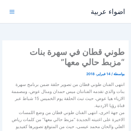
خطي
اضواء عربية
لى
لمحتوى
طوني قطان في سهرة بنات
“مزبط حالي معها”
بواسطة
/
14 فبراير، 2018
انتهى الفنان طوني قطان من تصوير حلقة ضمن برنامج سهرة
بنات والذي تقدمه الفنانتان ميس حمدان ومنال عوض، ومصممة
الازياء هيا عوض، حيث تبث الحلقة يوم الخميس 15 شباط عبر
قناة رؤيا الاردنية.
من جهة اخرى، انتهى الفنان طوني قطان من وضع اللمسات
الاخيرة على اغنيته الجديدة “مزبط حالي معها” من كلمات رياض
العلي والحان محمد عيسى، حيث من المتوقع تصويرها كفيديو