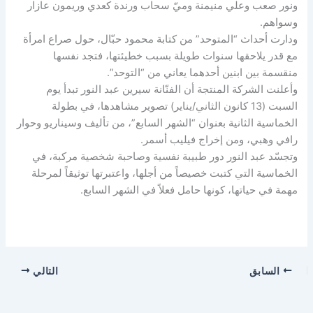
ونور صعب وعلي منيمنة وميّ سحاب ورندة كعدي وريمون عازار
وسواهم.
ودارت أحداث “المتوحد” من كتابة محمود حبّال، حول صراع امرأة
مع قدر يلاحقها سنوات طويلة بسبب خطيئتها، فتجد نفسها
منقسمة بين ابنين أحدهما يعاني من “التوحد”.
وأعلنت الشركة المنتجة أن الفنّانة سيرين عبد النور تبدأ يوم
السبت (13 كانون الثاني/يناير) تصوير مشاهدها، في بطولة
الخماسية الثانية بعنوان “الشهر السابع”، من تأليف وسيناريو وحوار
رافي وهبي، ومن إخراج فيليب أسمر.
وتجسّد عبد النور دور طبيبة نفسية وصاحبة شخصية مركبة، في
الخماسية التي كتبت خصيصاً من أجلها، واعتبرتها توثيقاً لمرحلة
مهمة في حياتها، كونها حامل فعلاً في الشهر السابع.
السابق
التالي