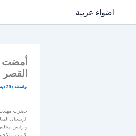
خطي
اضواء عربية
لى
لمحتوى
أمضت ال
القصر 
بواسطة
/
29 ديسمبر، 2017
حضرت مهندسة ال
الريستال المي
و رئيس مجلس ا
الامنية و الاج