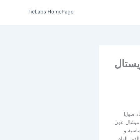
TieLabs HomePage
يستال
د صوايا
ة ميشال عون
اسية و
لدور الهام