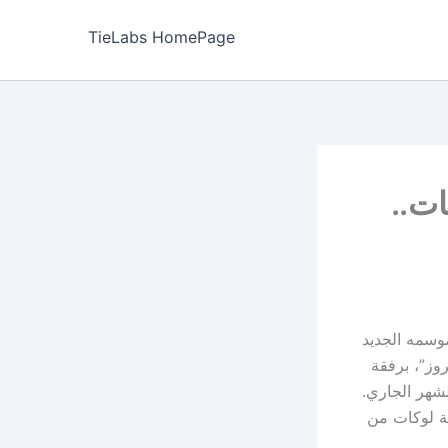
TieLabs HomePage
ات..
موسمه الجديد
 “فيروز”، برفقة
ثة لوكات من