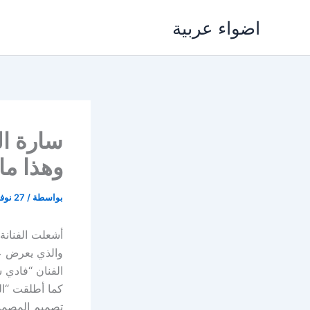
خطي
اضواء عربية
لى
لمحتوى
سارة ال
وهذا ما
بواسطة
/
27 نوفمبر، 2017
أشعلت الفنانة 
الفنان “فادي شرب
كما أطلقت “ال
تصميم المصممت