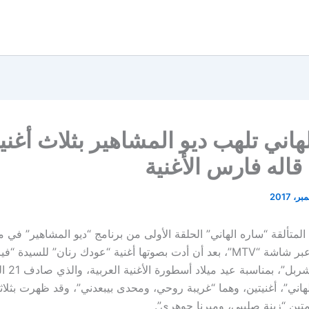
هاني تلهب ديو المشاهير بثلاث أغني
 قاله فارس الأغنية
المتألقة “ساره الهاني” الحلقة الأولى من برنامج “ديو المشاهير” في 
والذي يعرض عبر شاشة “MTV”، بعد أن أدت بصوتها أغنية “عودك رنان” للسيدة
ل”، بمناسبة عيد ميلاد أسطورة الأغنية العربية، والذي صادف 21 الشهر الجاري.
هاني”، أغنيتين، وهما “غريبة روحي، ومحدى بيبعدني”، وقد ظهرت بثلا
ين “زينة صليبي، وميرنا جوهري”.