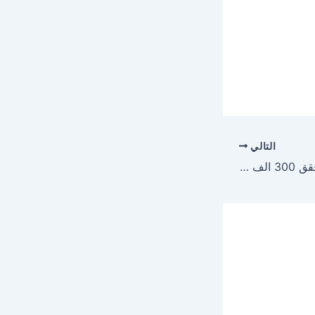
التالي
معجونة مايا الصعيدي تحقق 300 الف مشاهدة خلال اسبوع