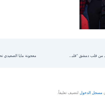
خاص علاء زلزلي من قلب دمشق “قلبا بيساع الكل “
ن
مسجل الدخول
لتضيف تعليقاً.