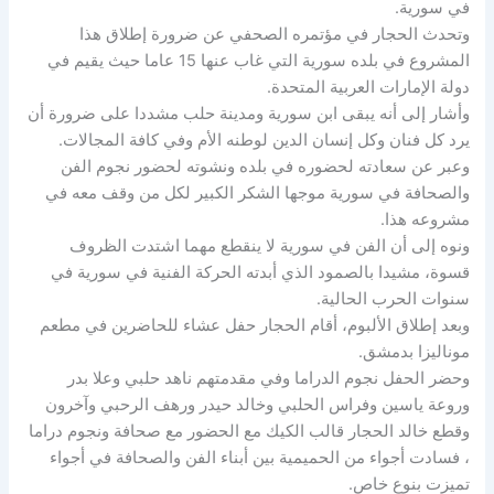
في سورية.
وتحدث الحجار في مؤتمره الصحفي عن ضرورة إطلاق هذا
المشروع في بلده سورية التي غاب عنها 15 عاما حيث يقيم في
دولة الإمارات العربية المتحدة.
وأشار إلى أنه يبقى ابن سورية ومدينة حلب مشددا على ضرورة أن
يرد كل فنان وكل إنسان الدين لوطنه الأم وفي كافة المجالات.
وعبر عن سعادته لحضوره في بلده ونشوته لحضور نجوم الفن
والصحافة في سورية موجها الشكر الكبير لكل من وقف معه في
مشروعه هذا.
ونوه إلى أن الفن في سورية لا ينقطع مهما اشتدت الظروف
قسوة، مشيدا بالصمود الذي أبدته الحركة الفنية في سورية في
سنوات الحرب الحالية.
وبعد إطلاق الألبوم، أقام الحجار حفل عشاء للحاضرين في مطعم
موناليزا بدمشق.
وحضر الحفل نجوم الدراما وفي مقدمتهم ناهد حلبي وعلا بدر
وروعة ياسين وفراس الحلبي وخالد حيدر ورهف الرحبي وآخرون
وقطع خالد الحجار قالب الكيك مع الحضور مع صحافة ونجوم دراما
، فسادت أجواء من الحميمية بين أبناء الفن والصحافة في أجواء
تميزت بنوع خاص.