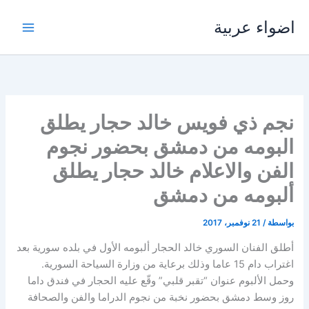
خطي
اضواء عربية
لى
لمحتوى
نجم ذي فويس خالد حجار يطلق
البومه من دمشق بحضور نجوم
الفن والاعلام خالد حجار يطلق
ألبومه من دمشق
بواسطة
/
21 نوفمبر، 2017
أطلق الفنان السوري خالد الحجار ألبومه الأول في بلده سورية بعد
اغتراب دام 15 عاما وذلك برعاية من وزارة السياحة السورية.
وحمل الألبوم عنوان “تقبر قلبي” وقّع عليه الحجار في فندق داما
روز وسط دمشق بحضور نخبة من نجوم الدراما والفن والصحافة