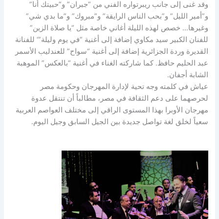
وقد غنى إلى جانب ريبرتواره الفني من “جبران” و”حبيتك أنا”
و”أمير الليل” و”بحب الناس الرايقة” و”مبروك” و”ما بدي شي”
وغيرها… خصص لهذه الليلة أغاني خاصة مثل “يا صلاة الزين”
للفنان الكبير سيد مكاوي إضافة إلى أغنية “في يوم وليلة”‘ للفنانة
القديرة وردة الجزائرية إضافة إلى أغنية “سواح” للعندليب الأسمر
عبد الحليم حافظ. كما شاركته الغناء في أغنية “بالعكس” الموهبة
الشابة أجفان.
عياش في كلمته وجه تحية لإدارة المهرجان وحكومة مصر
لحرصهما على دعم الثقافة في مصر، مطالباً أن تنتقل عدوة
مهرجان الأوبرا بهذا المستوى الراقي إلى مختلف العواصم العربية
سعياً لخلق لغة تواصل جديدة بين الجيل السابق وجيل اليوم.