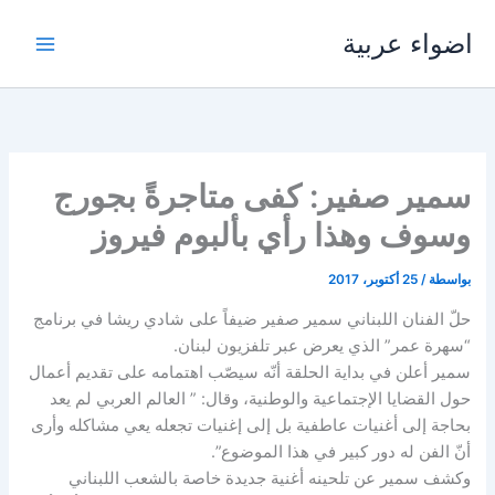
خطي
اضواء عربية
لى
لمحتوى
سمير صفير: كفى متاجرةً بجورج
وسوف وهذا رأي بألبوم فيروز
بواسطة
/
25 أكتوبر، 2017
حلّ الفنان اللبناني سمير صفير ضيفاً على شادي ريشا في برنامج
“سهرة عمر” الذي يعرض عبر تلفزيون لبنان.
سمير أعلن في بداية الحلقة أنّه سيصّب اهتمامه على تقديم أعمال
حول القضايا الإجتماعية والوطنية، وقال: ” العالم العربي لم يعد
بحاجة إلى أغنيات عاطفية بل إلى إغنيات تجعله يعي مشاكله وأرى
أنّ الفن له دور كبير في هذا الموضوع”.
وكشف سمير عن تلحينه أغنية جديدة خاصة بالشعب اللبناني