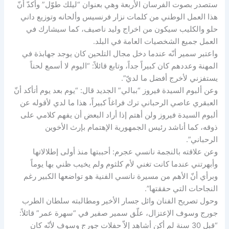
ستصدر بصوت الفرسان الأربعة وهي بعنوان “ليلك طوّل” وأكدّ أنّ
هذا العمل الوطني من كلمات نزار فرنسيس وألحانه وتوزيع داني
حلو والكليب سيكون من اخراج وليد ناصيف، كما سيشارك في
العمل جميع الشخصيات العامة في البلد.
واعتبر سمير أنّه عندما دخل مجال التلحين كان يوجد جهابذة في
المهنة وعددهم كان كبيراً جداً، وتابع قائلاً: “اليوم لا أسمع لحناً
يستفزني لأخرج أفضل ما لديّ”.
وعن ألبوم السيدة فيروز “ببالي” الجديد قال: “يوم بعد يوم أتأكد أنّ
العبقري عاصي الرحباني ترك فراغاً كبيراً، هذا ما لدي لأقوله عن
ألبوم السيدة فيروز ولن أهتم إذا أراد البعض أن يفهم كلامي على
ذوقه، كما أناشد رئيس الجمهورية الإهتمام بإرث الأخوين
الرحباني”.
وعن علاقته بالنجمة نانسي عجرم: أحببتها منذ أولى إطلالاتها
وأبهرتني عندما كانت تغني لأم كلثوم ولم يخيب ظني بها يوماً
وبرأي أنّ الأهم من مسيرة نانسي الفنية هو تواضعها الكبير رغم
النجاحات التي حققتها”.
وحول تصريح الفنان وائل جسار الأخير ومطالبته سلطان الطرب
جورج وسوف الإعتزال، علّق سمير صفير في “سهرة عمر” قائلاً:
“قبل 30 سنة لم أكن أشاهد إلاّ حفلات جورج وسوف لأنّه كان