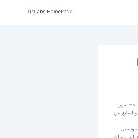
TieLabs HomePage
ء – تموز،
السابع من
 وتمثيل
راني ومالك