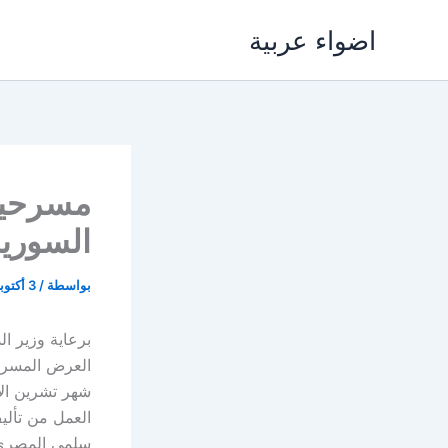
خطي
اضواء عربية
لى
لمحتوى
مسرحية 
السورية
بواسطة
/
3 أكتوبر، 2017
برعاية وزير ال
العرض المسرح
شهر تشرين الأ
العمل من تألي
سلمى المصري و