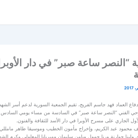
“النصر ساعة صبر” في دار الأوبرا
دفاع العماد فهد جاسم الفريج، تقيم الجمعية السورية لدعم أسر الشهدا
ي الفني “النصر ساعة صبر” في السادسة من مساء يومي السادس و
ول الجاري على مسرح الأوبرا في دار الأسد للثقافة والفنون.
ف محمود عبد الكريم، وإخراج مأمون الخطيب وموسيقا طاهر مامللي،
لينا حوارنة ورنا جمول ويامن سليمان وميريانا المعلولي وكرم الشع