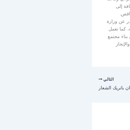
فة إلى
اقص.
 ربحية تأسست عام 2013 بالقرار رقم “935” الصادر عن وزارة
، كما تعمل
بناء مجتمع
الإنجاز
التالي
ن باتريك الشعار