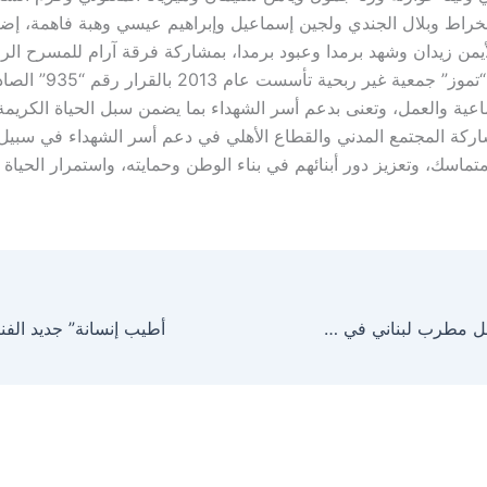
خراط وبلال الجندي ولجين إسماعيل وإبراهيم عيسي وهبة فاهمة، إضا
ن زيدان وشهد برمدا وعبود برمدا، بمشاركة فرقة آرام للمسرح الر
ويشار إلى أن “تموز” جمعية غير
اعية والعمل، وتعنى بدعم أسر الشهداء بما يضمن سبل الحياة الكريمة
ركة المجتمع المدني والقطاع الأهلي في دعم أسر الشهداء في سبيل 
اسك، وتعزيز دور أبنائهم في بناء الوطن وحمايته، واستمرار الحياة و
رامي عياش افضل مطرب لبناني في مصر ضمن مهرجان الفضائيات العربية بالقاهرة
أطيب إنسانة” جديد الفنا