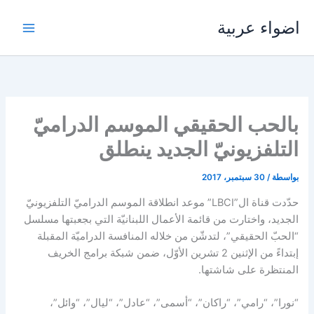
خطي
اضواء عربية
لى
لمحتوى
بالحب الحقيقي الموسم الدراميّ
التلفزيونيّ الجديد ينطلق
بواسطة
/
30 سبتمبر، 2017
حدّدت قناة ال”LBCI” موعد انطلاقة الموسم الدراميّ التلفزيونيّ
الجديد، واختارت من قائمة الأعمال اللبنانيّة التي بجعبتها مسلسل
“الحبّ الحقيقي”، لتدشّن من خلاله المنافسة الدراميّة المقبلة
إبتداءً من الإثنين 2 تشرين الأوّل، ضمن شبكة برامج الخريف
المنتظرة على شاشتها.
“نورا”، “رامي”، “راكان”، “أسمى”، “عادل”، “ليال”، “وائل”،