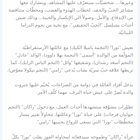
وغيرها…. شخصيّات سيتعرّف عليها المشاهد، ويتشارك معها
مشاعر الحبّ والحقد، لحظات الهدوء والغضب، ومحطّات متناقضة
من الإندفاع، والأمل، وصولاً الى الإنكسار والخيبة….وذلك ضمن
أحداث مسلسل “الحبّ الحقيقي”، مع نخبة من نجوم الدراما
اللبنانيّة.
تعيش “نورا” (النجمة باميلا الكيك) مع عائلتها الأرستقراطيّة
المؤلّفة من الوالدة “أسمى” (النجمة نهلا داوود)، الوالد “عادل”
(النجم أسعد رشدان)، وشقيقها “وائل” (النجم الياس الزايك)، كما
تربطها علاقة حبّ سريّة بشاب يُدعى “رامي” (النجم نيكولا معوّض).
يدخل أفراد العائلة في دوامة من الصراعات، يُخيّم عليها جبروت
والدة تُصِرّ على عيش حياة الترف، مهما كلّف الأمر.
تطوّرات مشوّقة ستشهدها أحداث العمل، مع دخول “راكان” (النجم
جوليان فرحات) على حياة “نورا” وعائلتها، محاولاً تغيير مسار
مخطّطات “نورا” التي تسعى للزواج بحبيبها “رامي”.
جرأة “راكان” وطموحه سيدفعانه لمحاولة الفوز بقلب “نورا” بكلّ