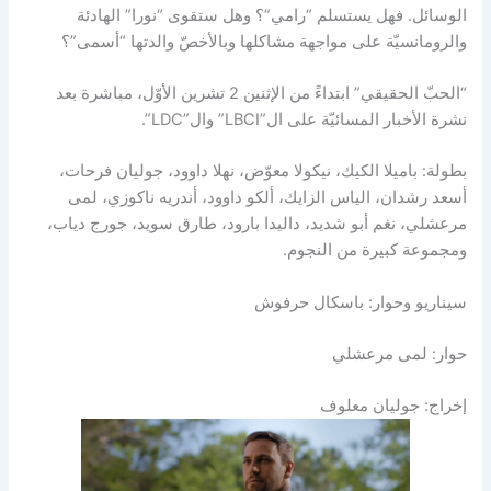
الوسائل. فهل يستسلم “رامي”؟ وهل ستقوى “نورا” الهادئة
والرومانسيّة على مواجهة مشاكلها وبالأخصّ والدتها “أسمى”؟
“الحبّ الحقيقي” ابتداءً من الإثنين 2 تشرين الأوّل، مباشرة بعد
نشرة الأخبار المسائيّة على ال”LBCI” وال”LDC”.
بطولة: باميلا الكيك، نيكولا معوّض، نهلا داوود، جوليان فرحات،
أسعد رشدان، الياس الزايك، ألكو داوود، أندريه ناكوزي، لمى
مرعشلي، نغم أبو شديد، داليدا بارود، طارق سويد، جورج دياب،
ومجموعة كبيرة من النجوم.
سيناريو وحوار: باسكال حرفوش
حوار: لمى مرعشلي
إخراج: جوليان معلوف