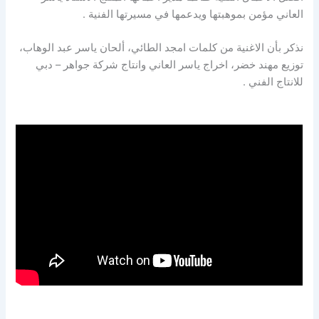
العاني مؤمن بموهبتها ويدعمها في مسيرتها الفنية .
نذكر بأن الاغنية من كلمات امجد الطائي، ألحان ياسر عبد الوهاب،
توزيع مهند خضر، اخراج ياسر العاني وانتاج شركة جواهر – دبي
للانتاج الفني .