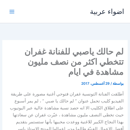
خطي
اضواء عربية
لى
لمحتوى
لم حالك ياصبي للفنانة غفران
تتخطي اكثر من نصف مليون
مشاهدة في ايام
بواسطة
/
29 أغسطس، 2017
أطلقت الفنانة التونسية غفران فتوحي أغنية مصورة على طريقة
الفيديو كليب تحمل عنوان ” لم حالك يا صبي ” ، لم يمر أسبوع
على اطلاق الكليب الا انه حصد نسبة مشاهدة عالية عبر اليوتيوب
حيث تخطى النصف مليون مشاهدة ، عبّرت غفران عن سعادتها
بهذا النجاح الكبير للاغنية ووعدت محبيها بأنها ستستمر بتقديم
أفضل الاعمال الفنيّة طالما مدير اعمالها المنتج الاستاذ ياسر